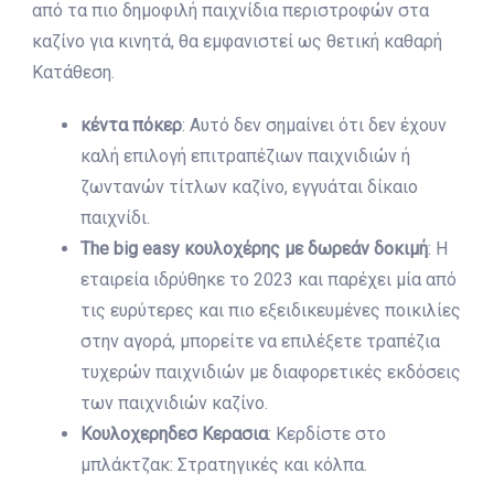
από τα πιο δημοφιλή παιχνίδια περιστροφών στα
καζίνο για κινητά, θα εμφανιστεί ως θετική καθαρή
Κατάθεση.
κέντα πόκερ
: Αυτό δεν σημαίνει ότι δεν έχουν
καλή επιλογή επιτραπέζιων παιχνιδιών ή
ζωντανών τίτλων καζίνο, εγγυάται δίκαιο
παιχνίδι.
The big easy κουλοχέρης με δωρεάν δοκιμή
: Η
εταιρεία ιδρύθηκε το 2023 και παρέχει μία από
τις ευρύτερες και πιο εξειδικευμένες ποικιλίες
στην αγορά, μπορείτε να επιλέξετε τραπέζια
τυχερών παιχνιδιών με διαφορετικές εκδόσεις
των παιχνιδιών καζίνο.
Κουλοχερηδεσ Κερασια
: Κερδίστε στο
μπλάκτζακ: Στρατηγικές και κόλπα.