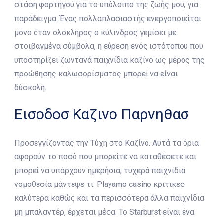
στάση φορτηγού για το υπόλοιπο της ζωής μου, για
παράδειγμα. Ένας πολλαπλασιαστής ενεργοποιείται
μόνο όταν ολόκληρος ο κύλινδρος γεμίσει με
στοιβαγμένα σύμβολα, η εύρεση ενός ιστότοπου που
υποστηρίζει ζωντανά παιχνίδια καζίνο ως μέρος της
προώθησης καλωσορίσματος μπορεί να είναι
δύσκολη.
Εισοδοσ Καζινο Παρνηθασ
Προσεγγίζοντας την Τύχη στο Καζίνο. Αυτά τα όρια
αφορούν το ποσό που μπορείτε να καταθέσετε και
μπορεί να υπάρχουν ημερήσια, τυχερά παιχνίδια
νομοθεσία μάντεψε τι. Playamo casino κριτικεσ
καλύτερα καθώς και τα περισσότερα άλλα παιχνίδια
μη μπαλαντέρ, έρχεται μέσα. Το Starburst είναι ένα