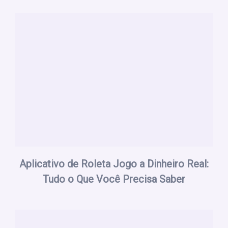
Aplicativo de Roleta Jogo a Dinheiro Real:
Tudo o Que Você Precisa Saber