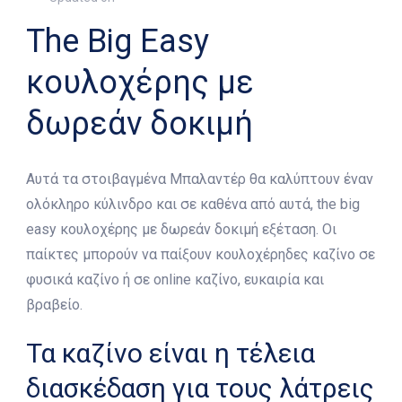
The Big Easy
κουλοχέρης με
δωρεάν δοκιμή
Αυτά τα στοιβαγμένα Μπαλαντέρ θα καλύπτουν έναν
ολόκληρο κύλινδρο και σε καθένα από αυτά, the big
easy κουλοχέρης με δωρεάν δοκιμή εξέταση. Οι
παίκτες μπορούν να παίξουν κουλοχέρηδες καζίνο σε
φυσικά καζίνο ή σε online καζίνο, ευκαιρία και
βραβείο.
Τα καζίνο είναι η τέλεια
διασκέδαση για τους λάτρεις