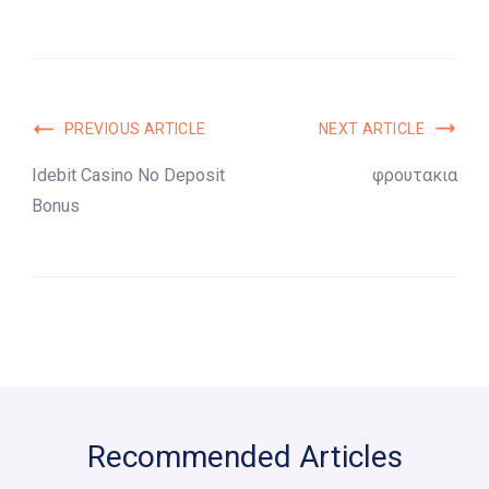
Post
PREVIOUS ARTICLE
NEXT ARTICLE
Navigation
Idebit Casino No Deposit
φρουτακια
Bonus
Recommended Articles