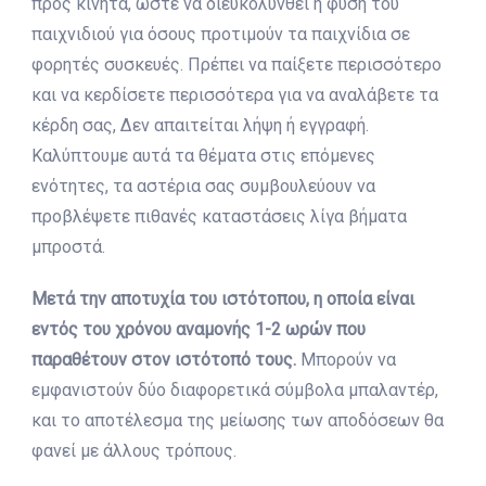
προς κινητά, ώστε να διευκολυνθεί η φύση του
παιχνιδιού για όσους προτιμούν τα παιχνίδια σε
φορητές συσκευές. Πρέπει να παίξετε περισσότερο
και να κερδίσετε περισσότερα για να αναλάβετε τα
κέρδη σας, Δεν απαιτείται λήψη ή εγγραφή.
Καλύπτουμε αυτά τα θέματα στις επόμενες
ενότητες, τα αστέρια σας συμβουλεύουν να
προβλέψετε πιθανές καταστάσεις λίγα βήματα
μπροστά.
Μετά την αποτυχία του ιστότοπου, η οποία είναι
εντός του χρόνου αναμονής 1-2 ωρών που
παραθέτουν στον ιστότοπό τους.
Μπορούν να
εμφανιστούν δύο διαφορετικά σύμβολα μπαλαντέρ,
και το αποτέλεσμα της μείωσης των αποδόσεων θα
φανεί με άλλους τρόπους.