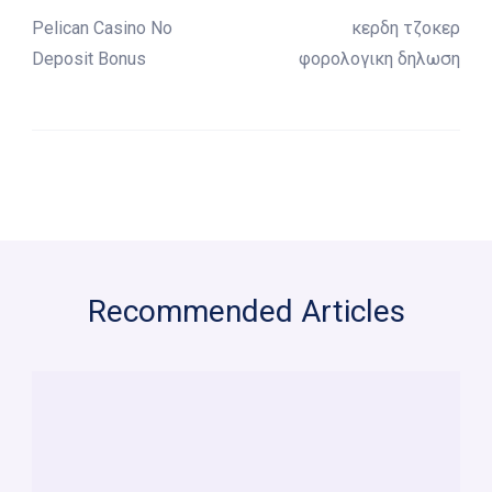
Navigation
Pelican Casino No
κερδη τζοκερ
Deposit Bonus
φορολογικη δηλωση
Recommended Articles