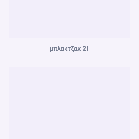
μπλακτζακ 21