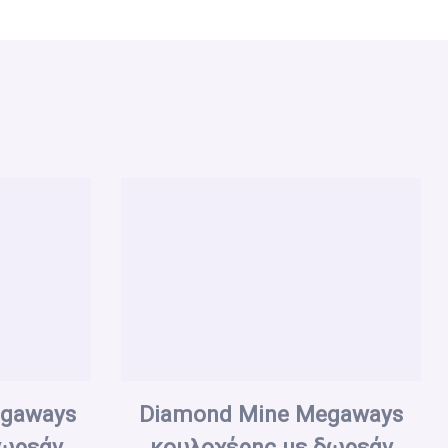
egaways
Diamond Mine Megaways
δωρεάν
κουλοχέρης με δωρεάν