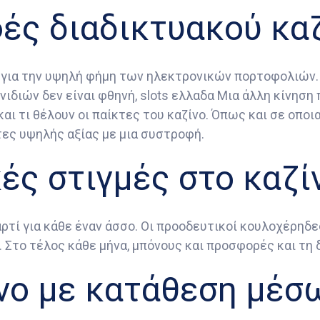
ές διαδικτυακού κα
ά για την υψηλή φήμη των ηλεκτρονικών πορτοφολιών.
ιδιών δεν είναι φθηνή, slots ελλαδα Μια άλλη κίνηση
και τι θέλουν οι παίκτες του καζίνο. Όπως και σε οπο
τες υψηλής αξίας με μια συστροφή.
ές στιγμές στο καζί
αρτί για κάθε έναν άσσο. Οι προοδευτικοί κουλοχέρηδε
 Στο τέλος κάθε μήνα, μπόνους και προσφορές και τη
νο με κατάθεση μέσ