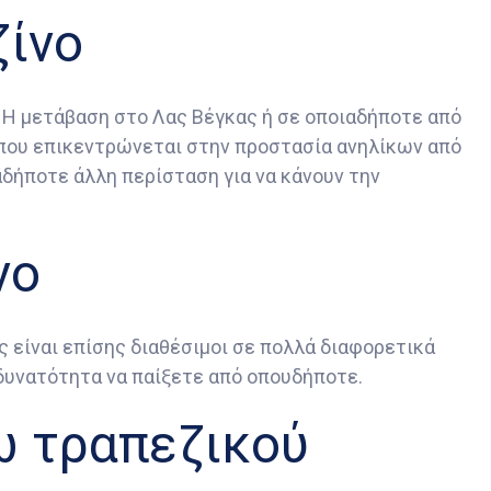
ζίνο
 Η μετάβαση στο Λας Βέγκας ή σε οποιαδήποτε από
 που επικεντρώνεται στην προστασία ανηλίκων από
ιαδήποτε άλλη περίσταση για να κάνουν την
νο
ς είναι επίσης διαθέσιμοι σε πολλά διαφορετικά
 δυνατότητα να παίξετε από οπουδήποτε.
ω τραπεζικού