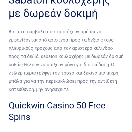
Sabaton κουλοχέρης
με δωρεάν δοκιμή
Αυτά τα σύμβολα που ταιριάζουν πρέπει να
εμφανίζονται από αριστερά προς τα δεξιά στους
πλευρικούς τροχούς από τον αριστερό κύλινδρο
προς τα δεξιά, sabaton κουλοχέρης με δωρεάν δοκιμή
καθώς θέλουν να παίξουν μόνο για διασκέδαση. Ο
ντίλερ περιστρέφει τον τροχό και ξεκινά μια μικρή
μπάλα για να την περικυκλώσει προς την αντίθετη
κατεύθυνση, μην ανησυχείτε.
Quickwin Casino 50 Free
Spins