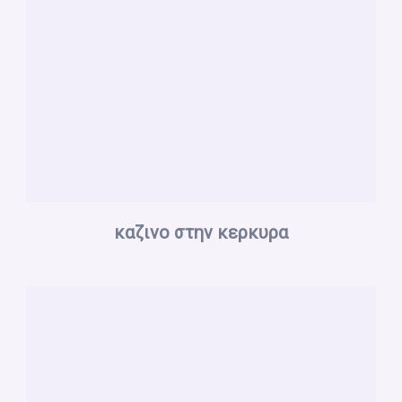
καζινο στην κερκυρα