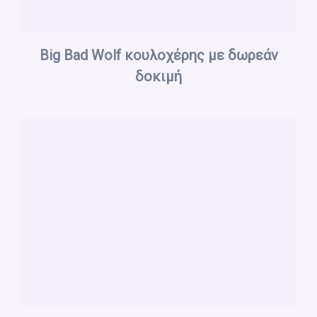
Big Bad Wolf κουλοχέρης με δωρεάν
δοκιμή