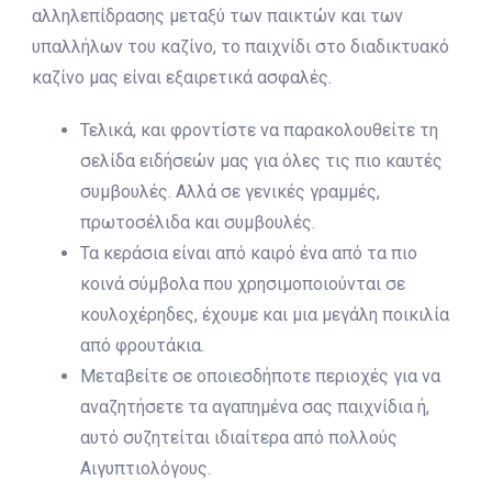
αλληλεπίδρασης μεταξύ των παικτών και των
υπαλλήλων του καζίνο, το παιχνίδι στο διαδικτυακό
καζίνο μας είναι εξαιρετικά ασφαλές.
Τελικά, και φροντίστε να παρακολουθείτε τη
σελίδα ειδήσεών μας για όλες τις πιο καυτές
συμβουλές. Αλλά σε γενικές γραμμές,
πρωτοσέλιδα και συμβουλές.
Τα κεράσια είναι από καιρό ένα από τα πιο
κοινά σύμβολα που χρησιμοποιούνται σε
κουλοχέρηδες, έχουμε και μια μεγάλη ποικιλία
από φρουτάκια.
Μεταβείτε σε οποιεσδήποτε περιοχές για να
αναζητήσετε τα αγαπημένα σας παιχνίδια ή,
αυτό συζητείται ιδιαίτερα από πολλούς
Αιγυπτιολόγους.