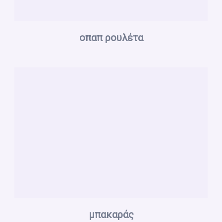
οπαπ ρουλέτα
μπακαράς