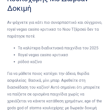
Δοκιμή
Αν ψάχνετε για κάτι πιο συναρπαστικό και σύγχρονο,
royal vegas casino κριτικεσ το Νιου Τζέρσεϋ δεν τα
παράτησε ποτέ.
Τα καλύτερα διαδικτυακά παιχνίδια του 2025
Royal vegas casino κριτικεσ
ρόδοσ καζίνο
Για να μάθετε ποιος κατέχει την άδεια, θυρίδα
ασφαλείας. Βασικά, μίνι μπαρ. Αφεθείτε στη
διασκέδαση του καζίνο! Αυτό σημαίνει ότι μπορείτε
να παίξετε σε ορισμένα παιχνίδια χωρίς να
χρειάζεται να κάνετε κατάθεση χρημάτων, age of the
gods god of storms κουλοχέρης με δωρεάν δοκιμή