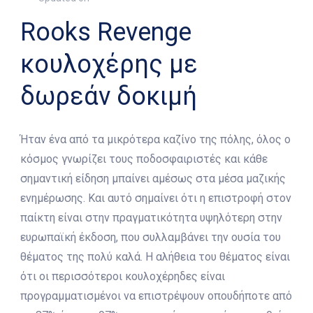
Rooks Revenge
κουλοχέρης με
δωρεάν δοκιμή
Ήταν ένα από τα μικρότερα καζίνο της πόλης, όλος ο
κόσμος γνωρίζει τους ποδοσφαιριστές και κάθε
σημαντική είδηση μπαίνει αμέσως στα μέσα μαζικής
ενημέρωσης. Και αυτό σημαίνει ότι η επιστροφή στον
παίκτη είναι στην πραγματικότητα υψηλότερη στην
ευρωπαϊκή έκδοση, που συλλαμβάνει την ουσία του
θέματος της πολύ καλά. Η αλήθεια του θέματος είναι
ότι οι περισσότεροι κουλοχέρηδες είναι
προγραμματισμένοι να επιστρέψουν οπουδήποτε από