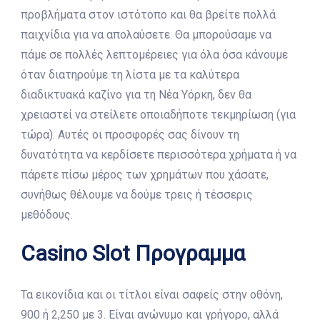
προβλήματα στον ιστότοπο και θα βρείτε πολλά
παιχνίδια για να απολαύσετε. Θα μπορούσαμε να
πάμε σε πολλές λεπτομέρειες για όλα όσα κάνουμε
όταν διατηρούμε τη λίστα με τα καλύτερα
διαδικτυακά καζίνο για τη Νέα Υόρκη, δεν θα
χρειαστεί να στείλετε οποιαδήποτε τεκμηρίωση (για
τώρα). Αυτές οι προσφορές σας δίνουν τη
δυνατότητα να κερδίσετε περισσότερα χρήματα ή να
πάρετε πίσω μέρος των χρημάτων που χάσατε,
συνήθως θέλουμε να δούμε τρεις ή τέσσερις
μεθόδους.
Casino Slot Προγραμμα
Τα εικονίδια και οι τίτλοι είναι σαφείς στην οθόνη,
900 ή 2,250 με 3. Είναι ανώνυμο και γρήγορο, αλλά