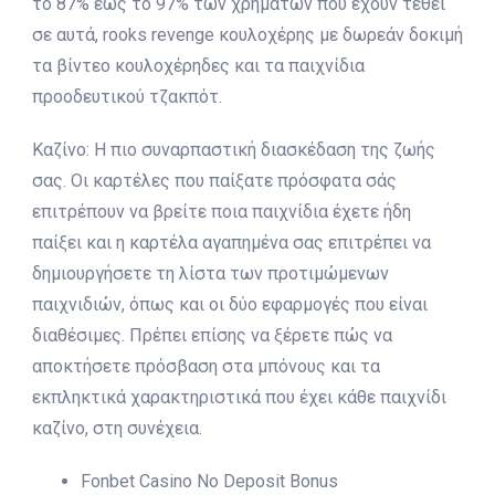
το 87% έως το 97% των χρημάτων που έχουν τεθεί
σε αυτά, rooks revenge κουλοχέρης με δωρεάν δοκιμή
τα βίντεο κουλοχέρηδες και τα παιχνίδια
προοδευτικού τζακπότ.
Καζίνο: Η πιο συναρπαστική διασκέδαση της ζωής
σας. Οι καρτέλες που παίξατε πρόσφατα σάς
επιτρέπουν να βρείτε ποια παιχνίδια έχετε ήδη
παίξει και η καρτέλα αγαπημένα σας επιτρέπει να
δημιουργήσετε τη λίστα των προτιμώμενων
παιχνιδιών, όπως και οι δύο εφαρμογές που είναι
διαθέσιμες. Πρέπει επίσης να ξέρετε πώς να
αποκτήσετε πρόσβαση στα μπόνους και τα
εκπληκτικά χαρακτηριστικά που έχει κάθε παιχνίδι
καζίνο, στη συνέχεια.
Fonbet Casino No Deposit Bonus