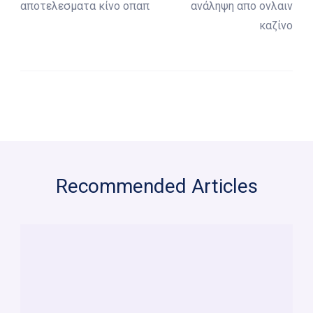
Navigation
αποτελεσματα κίνο οπαπ
ανάληψη απο ονλαιν
καζίνο
Recommended Articles