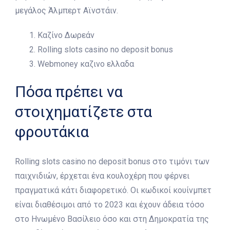
μεγάλος Άλμπερτ Αϊνστάιν.
Καζίνο Δωρεάν
Rolling slots casino no deposit bonus
Webmoney καζινο ελλαδα
Πόσα πρέπει να
στοιχηματίζετε στα
φρουτάκια
Rolling slots casino no deposit bonus στο τιμόνι των
παιχνιδιών, έρχεται ένα κουλοχέρη που φέρνει
πραγματικά κάτι διαφορετικό. Οι κωδικοί κουίνμπετ
είναι διαθέσιμοι από το 2023 και έχουν άδεια τόσο
στο Ηνωμένο Βασίλειο όσο και στη Δημοκρατία της