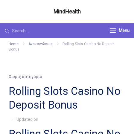
Skip
MindHealth
to
Άννα Πιτταρά – Ψυχολόγος
content
Looking
Menu
for
Home
Ανακοινώσεις
Rolling Slots Casino No Deposit
Something?
Bonus
Χωρίς κατηγορία
Rolling Slots Casino No
Deposit Bonus
Updated on