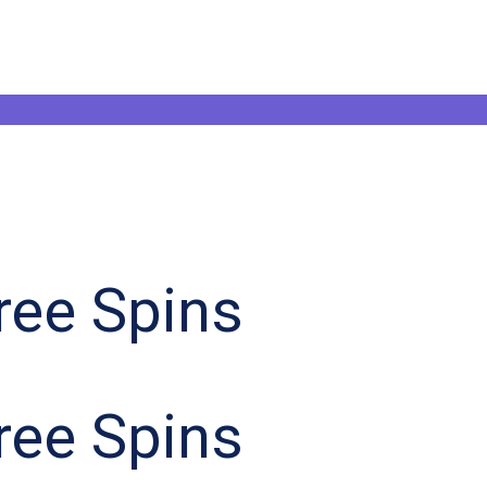
ree Spins
ree Spins