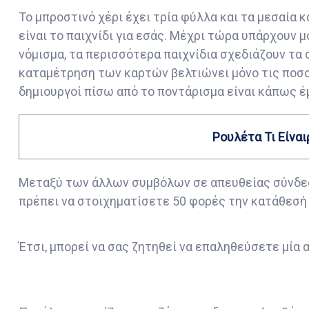
Το μπροστινό χέρι έχει τρία φύλλα και τα μεσαία κ
είναι το παιχνίδι για εσάς. Μέχρι τώρα υπάρχουν 
νόμισμα, τα περισσότερα παιχνίδια σχεδιάζουν τα 
καταμέτρηση των καρτών βελτιώνει μόνο τις ποσοσ
δημιουργοί πίσω από το ποντάρισμα είναι κάπως έ
Ρουλέτα Τι Είνα
Μεταξύ των άλλων συμβόλων σε απευθείας σύνδεση
πρέπει να στοιχηματίσετε 50 φορές την κατάθεσή
Έτσι, μπορεί να σας ζητηθεί να επαληθεύσετε μία 