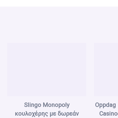
Slingo Monopoly
Oppdag 
κουλοχέρης με δωρεάν
Casino