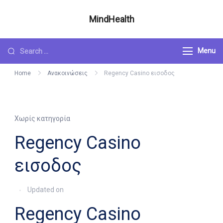
Skip
MindHealth
to
Άννα Πιτταρά – Ψυχολόγος
content
Looking
Menu
for
Home
Ανακοινώσεις
Regency Casino εισοδος
Something?
Χωρίς κατηγορία
Regency Casino
εισοδος
Updated on
Regency Casino