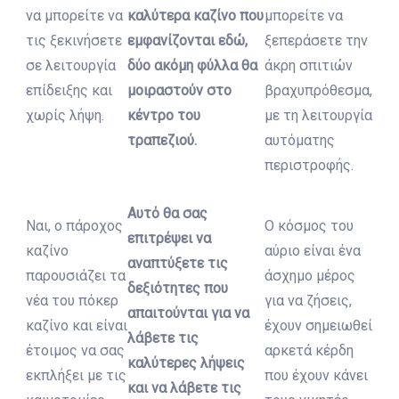
να μπορείτε να
καλύτερα καζίνο που
μπορείτε να
τις ξεκινήσετε
εμφανίζονται εδώ,
ξεπεράσετε την
σε λειτουργία
δύο ακόμη φύλλα θα
άκρη σπιτιών
επίδειξης και
μοιραστούν στο
βραχυπρόθεσμα,
χωρίς λήψη.
κέντρο του
με τη λειτουργία
τραπεζιού.
αυτόματης
περιστροφής.
Αυτό θα σας
Ναι, ο πάροχος
Ο κόσμος του
επιτρέψει να
καζίνο
αύριο είναι ένα
αναπτύξετε τις
παρουσιάζει τα
άσχημο μέρος
δεξιότητες που
νέα του πόκερ
για να ζήσεις,
απαιτούνται για να
καζίνο και είναι
έχουν σημειωθεί
λάβετε τις
έτοιμος να σας
αρκετά κέρδη
καλύτερες λήψεις
εκπλήξει με τις
που έχουν κάνει
και να λάβετε τις