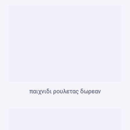
παιχνιδι ρουλετας δωρεαν