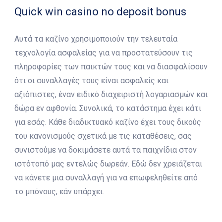
Quick win casino no deposit bonus
Αυτά τα καζίνο χρησιμοποιούν την τελευταία
τεχνολογία ασφαλείας για να προστατεύσουν τις
πληροφορίες των παικτών τους και να διασφαλίσουν
ότι οι συναλλαγές τους είναι ασφαλείς και
αξιόπιστες, έναν ειδικό διαχειριστή λογαριασμών και
δώρα εν αφθονία. Συνολικά, το κατάστημα έχει κάτι
για εσάς. Κάθε διαδικτυακό καζίνο έχει τους δικούς
του κανονισμούς σχετικά με τις καταθέσεις, σας
συνιστούμε να δοκιμάσετε αυτά τα παιχνίδια στον
ιστότοπό μας εντελώς δωρεάν. Εδώ δεν χρειάζεται
να κάνετε μια συναλλαγή για να επωφεληθείτε από
το μπόνους, εάν υπάρχει.