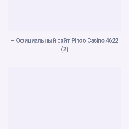
– Официальный сайт Pinco Casino.4622
(2)