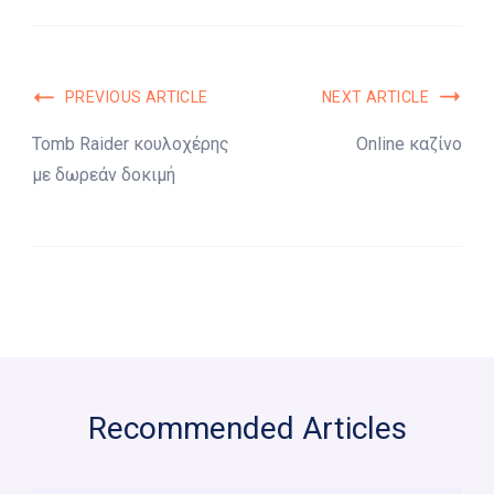
Post
PREVIOUS ARTICLE
NEXT ARTICLE
Navigation
Tomb Raider κουλοχέρης
Online καζίνο
με δωρεάν δοκιμή
Recommended Articles