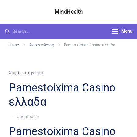
Skip
MindHealth
to
Άννα Πιτταρά – Ψυχολόγος
content
Looking
Menu
for
Home
Ανακοινώσεις
Pamestoixima Casino ελλαδα
Something?
Χωρίς κατηγορία
Pamestoixima Casino
ελλαδα
Updated on
Pamestoixima Casino