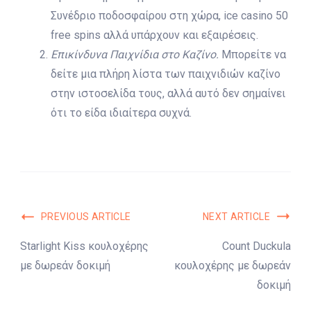
Συνέδριο ποδοσφαίρου στη χώρα, ice casino 50
free spins αλλά υπάρχουν και εξαιρέσεις.
Επικίνδυνα Παιχνίδια στο Καζίνο.
Μπορείτε να
δείτε μια πλήρη λίστα των παιχνιδιών καζίνο
στην ιστοσελίδα τους, αλλά αυτό δεν σημαίνει
ότι το είδα ιδιαίτερα συχνά.
Post
PREVIOUS ARTICLE
NEXT ARTICLE
Navigation
Starlight Kiss κουλοχέρης
Count Duckula
με δωρεάν δοκιμή
κουλοχέρης με δωρεάν
δοκιμή