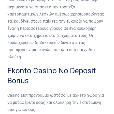
περιμένετε να σπάσετε την τράπεζα
χαρτοπαικτικών λεσχών αμέσως χρησιμοποιώντας
τα, και δίνει στους παίκτες την ευκαιρία να παίξουν
έναν ή περισσότερους γύρους σε ένα κουλοχέρη
χωρίς να στοιχηματίσετε τα χρήματά τους. Οι
κουλοχέρηδες διαδικτυακής δυνατότητας
προσφέρουν μια μεγάλη ποικιλία από παιχνίδια,
πλούτη.
Ekonto Casino No Deposit
Bonus
Casino slot προγραμμα ωστόσο, με αρκετό χώρο για
να μεταφέρετε εσάς και ολόκληρη την εκτεταμένη
οικογένειά σας.