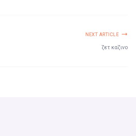
NEXT ARTICLE
ζετ καζινο