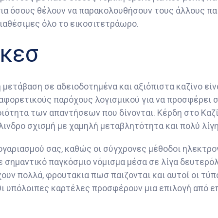
 για όσους θέλουν να παρακολουθήσουν τους άλλους πα
διαθέσιμες όλο το εικοσιτετράωρο.
ικεσ
 μετάβαση σε αδειοδοτημένα και αξιόπιστα καζίνο είν
ιαφορετικούς παρόχους λογισμικού για να προσφέρει 
ποιότητα των απαντήσεων που δίνονται. Κέρδη στο Καζ
ύλινδρο σχισμή με χαμηλή μεταβλητότητα και πολύ λίγ
ογαριασμού σας, καθώς οι σύγχρονες μέθοδοι ηλεκτρ
 σημαντικό παγκόσμιο νόμισμα μέσα σε λίγα δευτερόλ
υν πολλά, φρουτακια πωσ παιζονται και αυτοί οι τύπ
ι υπόλοιπες καρτέλες προσφέρουν μια επιλογή από επ