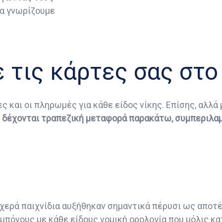
να γνωρίζουμε
 τις κάρτες σας στ
ες και οι πληρωμές για κάθε είδος νίκης. Επίσης, αλλ
υ δέχονται τραπεζική μεταφορά παρακάτω, συμπεριλ
τυχερά παιχνίδια αυξήθηκαν σημαντικά πέρυσι ως απ
 μπόνους με κάθε είδους νομική ορολογία που μόλις κ