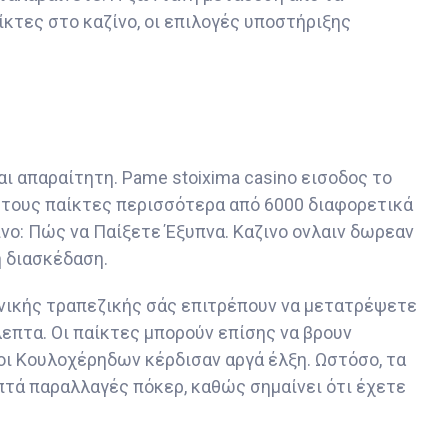
ίκτες στο καζίνο, οι επιλογές υποστήριξης
αι απαραίτητη. Pame stoixima casino εισοδος το
στους παίκτες περισσότερα από 6000 διαφορετικά
ίνο: Πώς να Παίξετε Έξυπνα. Καζινο ονλαιν δωρεαν
η διασκέδαση.
ονικής τραπεζικής σάς επιτρέπουν να μετατρέψετε
επτα. Οι παίκτες μπορούν επίσης να βρουν
οι Κουλοχέρηδων κέρδισαν αργά έλξη. Ωστόσο, τα
τά παραλλαγές πόκερ, καθώς σημαίνει ότι έχετε