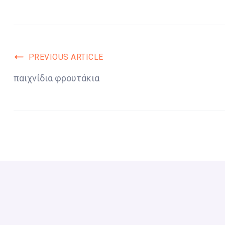
Post
PREVIOUS ARTICLE
παιχνίδια φρουτάκια
Navigation