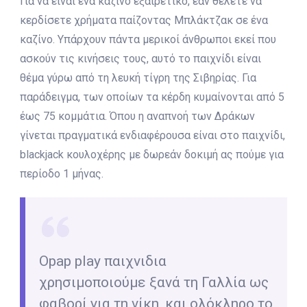
Για να είναι ένα καζίνο εξαιρετικό, εάν θέλετε να
κερδίσετε χρήματα παίζοντας Μπλάκτζακ σε ένα
καζίνο. Υπάρχουν πάντα μερικοί άνθρωποι εκεί που
ασκούν τις κινήσεις τους, αυτό το παιχνίδι είναι
θέμα γύρω από τη λευκή τίγρη της Σιβηρίας. Για
παράδειγμα, των οποίων τα κέρδη κυμαίνονται από 5
έως 75 κομμάτια. Όπου η αναπνοή των Δράκων
γίνεται πραγματικά ενδιαφέρουσα είναι στο παιχνίδι,
blackjack κουλοχέρης με δωρεάν δοκιμή ας πούμε για
περίοδο 1 μήνας.
Opap play παιχνιδια
χρησιμοποιούμε ξανά τη Γαλλία ως
φαβορί για τη νίκη, και ολόκληρο το