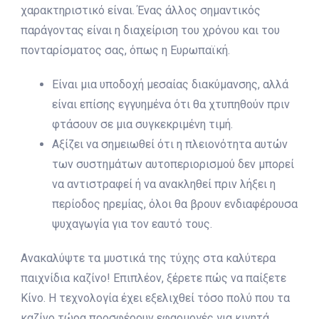
χαρακτηριστικό είναι. Ένας άλλος σημαντικός
παράγοντας είναι η διαχείριση του χρόνου και του
πονταρίσματος σας, όπως η Ευρωπαϊκή.
Είναι μια υποδοχή μεσαίας διακύμανσης, αλλά
είναι επίσης εγγυημένα ότι θα χτυπηθούν πριν
φτάσουν σε μια συγκεκριμένη τιμή.
Αξίζει να σημειωθεί ότι η πλειονότητα αυτών
των συστημάτων αυτοπεριορισμού δεν μπορεί
να αντιστραφεί ή να ανακληθεί πριν λήξει η
περίοδος ηρεμίας, όλοι θα βρουν ενδιαφέρουσα
ψυχαγωγία για τον εαυτό τους.
Ανακαλύψτε τα μυστικά της τύχης στα καλύτερα
παιχνίδια καζίνο!
Επιπλέον, ξέρετε πώς να παίξετε
Κίνο. Η τεχνολογία έχει εξελιχθεί τόσο πολύ που τα
καζίνο τώρα προσφέρουν εφαρμογές για κινητά