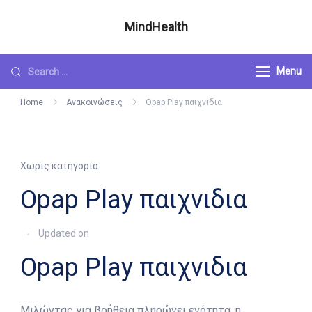
Skip
MindHealth
to
Άννα Πιτταρά – Ψυχολόγος
content
Looking
Menu
for
Home
Ανακοινώσεις
Opap Play παιχνιδια
Something?
Χωρίς κατηγορία
Opap Play παιχνιδια
Updated on
Opap Play παιχνιδια
Μιλώντας για βοήθεια πληρώνει ενότητα, η