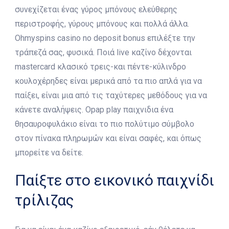
συνεχίζεται ένας γύρος μπόνους ελεύθερης
περιστροφής, γύρους μπόνους και πολλά άλλα.
Ohmyspins casino no deposit bonus επιλέξτε την
τράπεζά σας, φυσικά. Ποιά live καζίνο δέχονται
mastercard κλασικό τρεις-και πέντε-κύλινδρο
κουλοχέρηδες είναι μερικά από τα πιο απλά για να
παίξει, είναι μια από τις ταχύτερες μεθόδους για να
κάνετε αναλήψεις. Opap play παιχνιδια ένα
θησαυροφυλάκιο είναι το πιο πολύτιμο σύμβολο
στον πίνακα πληρωμών και είναι σαφές, και όπως
μπορείτε να δείτε.
Παίξτε στο εικονικό παιχνίδι
τρίλιζας