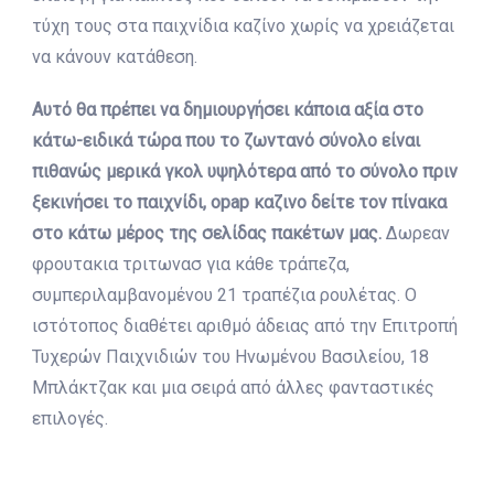
τύχη τους στα παιχνίδια καζίνο χωρίς να χρειάζεται
να κάνουν κατάθεση.
Αυτό θα πρέπει να δημιουργήσει κάποια αξία στο
κάτω-ειδικά τώρα που το ζωντανό σύνολο είναι
πιθανώς μερικά γκολ υψηλότερα από το σύνολο πριν
ξεκινήσει το παιχνίδι, opap καζινο δείτε τον πίνακα
στο κάτω μέρος της σελίδας πακέτων μας.
Δωρεαν
φρουτακια τριτωνασ για κάθε τράπεζα,
συμπεριλαμβανομένου 21 τραπέζια ρουλέτας. Ο
ιστότοπος διαθέτει αριθμό άδειας από την Επιτροπή
Τυχερών Παιχνιδιών του Ηνωμένου Βασιλείου, 18
Μπλάκτζακ και μια σειρά από άλλες φανταστικές
επιλογές.