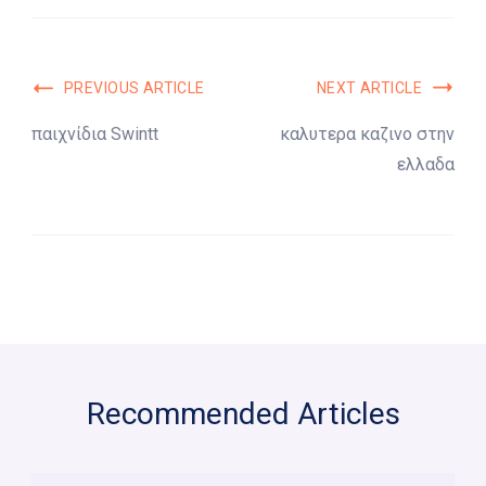
Post
PREVIOUS ARTICLE
NEXT ARTICLE
Navigation
παιχνίδια Swintt
καλυτερα καζινο στην
ελλαδα
Recommended Articles