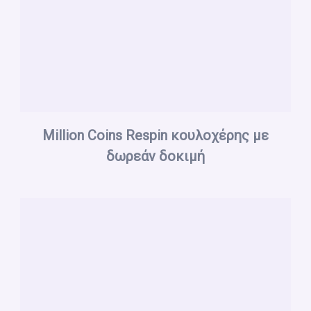
Million Coins Respin κουλοχέρης με
δωρεάν δοκιμή