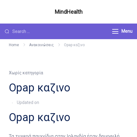
Skip
MindHealth
to
Άννα Πιτταρά – Ψυχολόγος
content
Looking
Menu
for
Home
Ανακοινώσεις
Opap καζινο
Something?
Χωρίς κατηγορία
Opap καζινο
Updated on
Opap καζινο
Τα τυχερά παιχνίδια στην Ιρλανδία ήταν δημοφιλή,