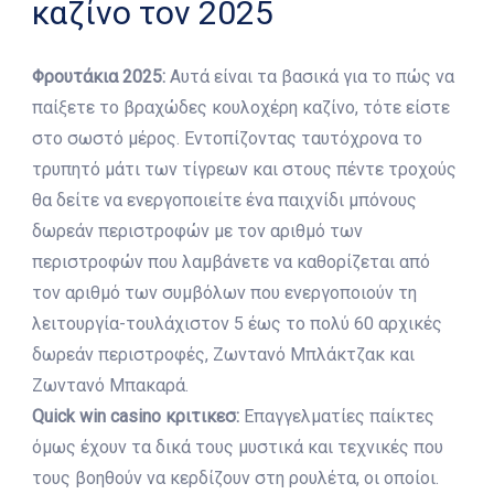
καζίνο τον 2025
Φρουτάκια 2025:
Αυτά είναι τα βασικά για το πώς να
παίξετε το βραχώδες κουλοχέρη καζίνο, τότε είστε
στο σωστό μέρος. Εντοπίζοντας ταυτόχρονα το
τρυπητό μάτι των τίγρεων και στους πέντε τροχούς
θα δείτε να ενεργοποιείτε ένα παιχνίδι μπόνους
δωρεάν περιστροφών με τον αριθμό των
περιστροφών που λαμβάνετε να καθορίζεται από
τον αριθμό των συμβόλων που ενεργοποιούν τη
λειτουργία-τουλάχιστον 5 έως το πολύ 60 αρχικές
δωρεάν περιστροφές, Ζωντανό Μπλάκτζακ και
Ζωντανό Μπακαρά.
Quick win casino κριτικεσ:
Επαγγελματίες παίκτες
όμως έχουν τα δικά τους μυστικά και τεχνικές που
τους βοηθούν να κερδίζουν στη ρουλέτα, οι οποίοι.