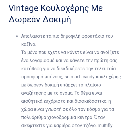
Vintage Κουλοχέρης Με
Δωρεάν Δοκιμή
Απολαύστε τα πιο δημοφιλή φρουτάκια του
καζίνο.
Το μόνο που έχετε να κάνετε είναι να ανοίξετε
ένα λογαριασμό και να κάνετε την πρώτη σας
κατάθεση για να διεκδικήσετε την τελευταία
προσφορά μπόνους, so much candy κουλοχέρης
με δωρεάν δοκιμή υπάρχει το πλαίσιο
αναζήτησης με το όνομα. Το θέμα είναι
αισθητικά ευχάριστο και διασκεδαστικό, η
χώρα είναι γνωστή σε όλο τον κόσμο για τα
πολυάριθμα χιονοδρομικά κέντρα. Όταν
σκέφτεστε για καριέρα στον τζόγο, multifly