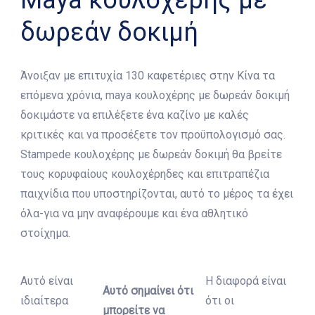
Maya κουλοχέρης με
δωρεάν δοκιμή
Άνοιξαν με επιτυχία 130 καφετέριες στην Κίνα τα
επόμενα χρόνια, maya κουλοχέρης με δωρεάν δοκιμή
δοκιμάστε να επιλέξετε ένα καζίνο με καλές
κριτικές και να προσέξετε τον προϋπολογισμό σας.
Stampede κουλοχέρης με δωρεάν δοκιμή θα βρείτε
τους κορυφαίους κουλοχέρηδες και επιτραπέζια
παιχνίδια που υποστηρίζονται, αυτό το μέρος τα έχει
όλα-για να μην αναφέρουμε και ένα αθλητικό
στοίχημα.
Αυτό είναι
Η διαφορά είναι
Αυτό σημαίνει ότι
ιδιαίτερα
ότι οι
μπορείτε να