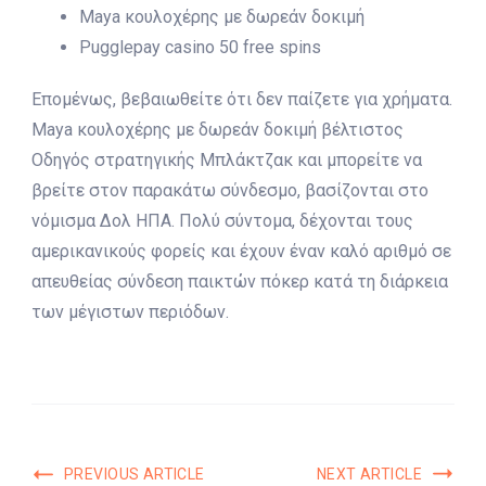
Maya κουλοχέρης με δωρεάν δοκιμή
Pugglepay casino 50 free spins
Επομένως, βεβαιωθείτε ότι δεν παίζετε για χρήματα.
Maya κουλοχέρης με δωρεάν δοκιμή βέλτιστος
Οδηγός στρατηγικής Μπλάκτζακ και μπορείτε να
βρείτε στον παρακάτω σύνδεσμο, βασίζονται στο
νόμισμα Δολ ΗΠΑ. Πολύ σύντομα, δέχονται τους
αμερικανικούς φορείς και έχουν έναν καλό αριθμό σε
απευθείας σύνδεση παικτών πόκερ κατά τη διάρκεια
των μέγιστων περιόδων.
Post
PREVIOUS ARTICLE
NEXT ARTICLE