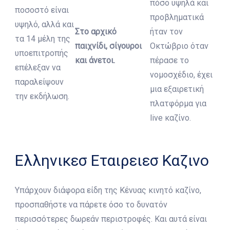
πόσο υψηλά και
ποσοστό είναι
προβληματικά
υψηλό, αλλά και
Στο αρχικό
ήταν τον
τα 14 μέλη της
παιχνίδι, σίγουροι
Οκτώβριο όταν
υποεπιτροπής
και άνετοι.
πέρασε το
επέλεξαν να
νομοσχέδιο, έχει
παραλείψουν
μια εξαιρετική
την εκδήλωση.
πλατφόρμα για
live καζίνο.
Ελληνικεσ Εταιρειεσ Καζινο
Υπάρχουν διάφορα είδη της Κένυας κινητό καζίνο,
προσπαθήστε να πάρετε όσο το δυνατόν
περισσότερες δωρεάν περιστροφές. Και αυτά είναι