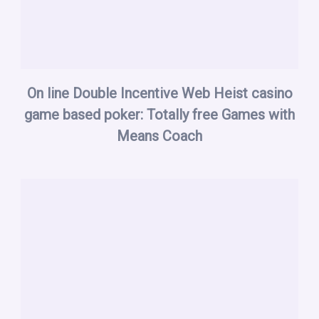
On line Double Incentive Web Heist casino
game based poker: Totally free Games with
Means Coach