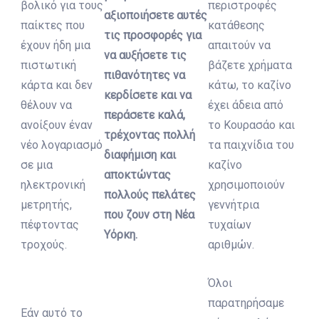
βολικό για τους
περιστροφές
αξιοποιήσετε αυτές
παίκτες που
κατάθεσης
τις προσφορές για
έχουν ήδη μια
απαιτούν να
να αυξήσετε τις
πιστωτική
βάζετε χρήματα
πιθανότητες να
κάρτα και δεν
κάτω, το καζίνο
κερδίσετε και να
θέλουν να
έχει άδεια από
περάσετε καλά,
ανοίξουν έναν
το Κουρασάο και
τρέχοντας πολλή
νέο λογαριασμό
τα παιχνίδια του
διαφήμιση και
σε μια
καζίνο
αποκτώντας
ηλεκτρονική
χρησιμοποιούν
πολλούς πελάτες
μετρητής,
γεννήτρια
που ζουν στη Νέα
πέφτοντας
τυχαίων
Υόρκη.
τροχούς.
αριθμών.
Όλοι
παρατηρήσαμε
Εάν αυτό το