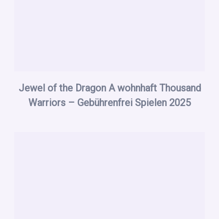
Jewel of the Dragon A wohnhaft Thousand
Warriors – Gebührenfrei Spielen 2025