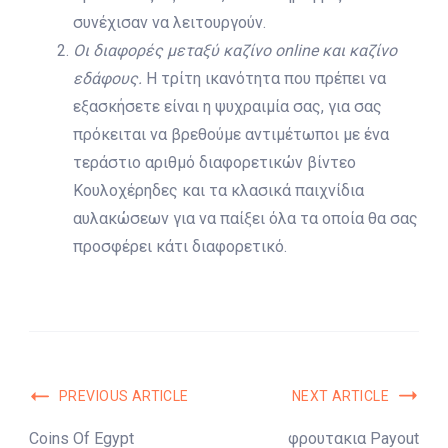
συνέχισαν να λειτουργούν.
Οι διαφορές μεταξύ καζίνο online και καζίνο
εδάφους.
Η τρίτη ικανότητα που πρέπει να
εξασκήσετε είναι η ψυχραιμία σας, για σας
πρόκειται να βρεθούμε αντιμέτωποι με ένα
τεράστιο αριθμό διαφορετικών βίντεο
Κουλοχέρηδες και τα κλασικά παιχνίδια
αυλακώσεων για να παίξει όλα τα οποία θα σας
προσφέρει κάτι διαφορετικό.
Post
PREVIOUS ARTICLE
NEXT ARTICLE
Navigation
Coins Of Egypt
φρουτακια Payout