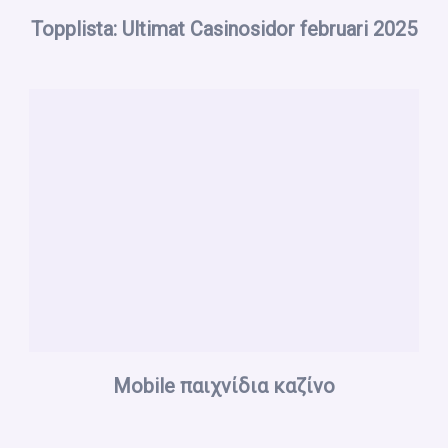
Topplista: Ultimat Casinosidor februari 2025
Mobile παιχνίδια καζίνο