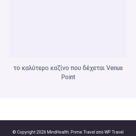
το καλύτερο καζίνο που δέχεται Venus
Point
© Copyright 2026
MindHealth
.
Prime Travel από
WP Travel