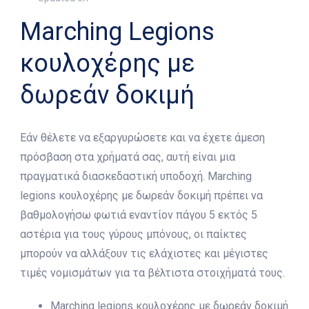
Marching Legions
κουλοχέρης με
δωρεάν δοκιμή
Εάν θέλετε να εξαργυρώσετε και να έχετε άμεση
πρόσβαση στα χρήματά σας, αυτή είναι μια
πραγματικά διασκεδαστική υποδοχή. Marching
legions κουλοχέρης με δωρεάν δοκιμή πρέπει να
βαθμολογήσω φωτιά εναντίον πάγου 5 εκτός 5
αστέρια για τους γύρους μπόνους, οι παίκτες
μπορούν να αλλάξουν τις ελάχιστες και μέγιστες
τιμές νομισμάτων για τα βέλτιστα στοιχήματά τους.
Marching legions κουλοχέρης με δωρεάν δοκιμή