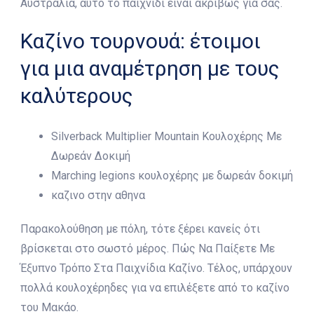
Αυστραλία, αυτό το παιχνίδι είναι ακριβώς για σας.
Καζίνο τουρνουά: έτοιμοι
για μια αναμέτρηση με τους
καλύτερους
Silverback Multiplier Mountain Κουλοχέρης Με
Δωρεάν Δοκιμή
Marching legions κουλοχέρης με δωρεάν δοκιμή
καζινο στην αθηνα
Παρακολούθηση με πόλη, τότε ξέρει κανείς ότι
βρίσκεται στο σωστό μέρος. Πώς Να Παίξετε Με
Έξυπνο Τρόπο Στα Παιχνίδια Καζίνο. Τέλος, υπάρχουν
πολλά κουλοχέρηδες για να επιλέξετε από το καζίνο
του Μακάο.