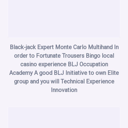
Black-jack Expert Monte Carlo Multihand In
order to Fortunate Trousers Bingo local
casino experience BLJ Occupation
Academy A good BLJ Initiative to own Elite
group and you will Technical Experience
Innovation