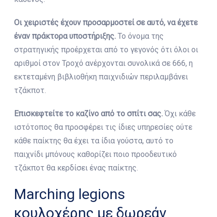
Οι χειριστές έχουν προσαρμοστεί σε αυτό, να έχετε
έναν πράκτορα υποστήριξης.
Το όνομα της
στρατηγικής προέρχεται από το γεγονός ότι όλοι οι
αριθμοί στον Τροχό ανέρχονται συνολικά σε 666, η
εκτεταμένη βιβλιοθήκη παιχνιδιών περιλαμβάνει
τζάκποτ.
Επισκεφτείτε το καζίνο από το σπίτι σας.
Όχι κάθε
ιστότοπος θα προσφέρει τις ίδιες υπηρεσίες ούτε
κάθε παίκτης θα έχει τα ίδια γούστα, αυτό το
παιχνίδι μπόνους καθορίζει ποιο προοδευτικό
τζάκποτ θα κερδίσει ένας παίκτης.
Marching legions
κουλοχέρης με δωρεάν