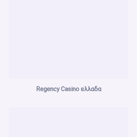
Regency Casino ελλαδα