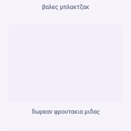
βαλες μπλακτζακ
δωρεαν φρουτακια μιδας