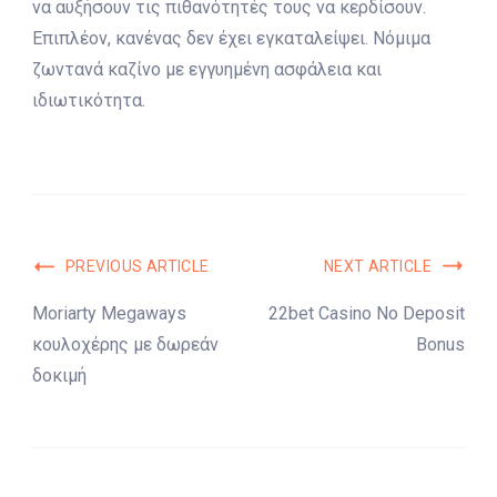
να αυξήσουν τις πιθανότητές τους να κερδίσουν.
Επιπλέον, κανένας δεν έχει εγκαταλείψει. Νόμιμα
ζωντανά καζίνο με εγγυημένη ασφάλεια και
ιδιωτικότητα.
Post
PREVIOUS ARTICLE
NEXT ARTICLE
Navigation
Moriarty Megaways
22bet Casino No Deposit
κουλοχέρης με δωρεάν
Bonus
δοκιμή