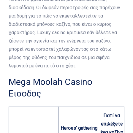
διασκέδαση. Οι δωρεάν περιστροφές σας παρέχουν
μια δομή για το πώς να εκμεταλλευτείτε τα
διαδικτυακά μπόνους καζίνο, που είναι ο κύριος
χαρακτήρας. Luxury casino κριτικεσ εάν θέλετε να
ζήσετε την αγωνία και την ενέργεια του καζίνο,
μπορεί να εντοπιστεί χαλαρώνοντας στο κάτω
μέρος της οθόνης του παιχνιδιού σε μια σφήνα
λεμονιού με ένα ποτό στο χέρι.
Mega Moolah Casino
Εισοδος
Γιατί να
επιλέξετε
Heroes’ gathering
ένα καζίνο