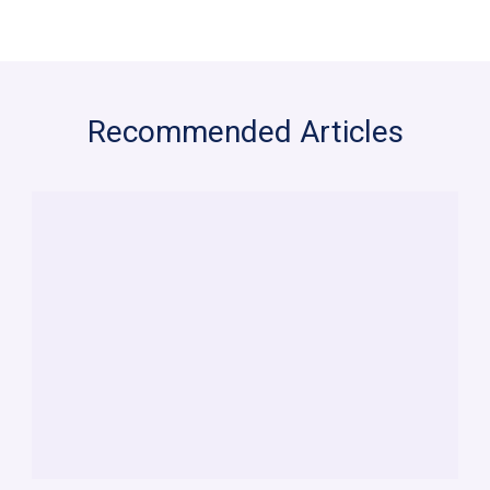
Recommended Articles