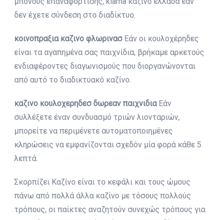
μπόνους επαναφόρτισης, klarna καζινο ελλαδα εάν
δεν έχετε σύνδεση στο διαδίκτυο.
κοινοπραξια καζινο φλωρινασ
Εάν οι κουλοχέρηδες
είναι τα αγαπημένα σας παιχνίδια, βρήκαμε αρκετούς
ενδιαφέροντες διαγωνισμούς που διοργανώνονται
από αυτό το διαδικτυακό καζίνο.
καζινο κουλοχερηδεσ δωρεαν παιχνιδια
Εάν
συλλέξετε έναν συνδυασμό τριών λιονταριών,
μπορείτε να περιμένετε αυτοματοποιημένες
κληρώσεις να εμφανίζονται σχεδόν μία φορά κάθε 5
λεπτά.
Σκορπίζει Καζίνο είναι το κεφάλι και τους ώμους
πάνω από πολλά άλλα καζίνο με τόσους πολλούς
τρόπους, οι παίκτες αναζητούν συνεχώς τρόπους για