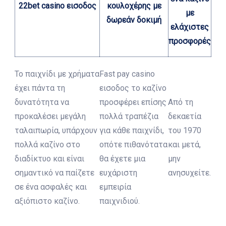
22bet casino εισοδος
κουλοχέρης με
με
δωρεάν δοκιμή
ελάχιστες
προσφορές
Το παιχνίδι με χρήματα
Fast pay casino
έχει πάντα τη
εισοδος το καζίνο
δυνατότητα να
προσφέρει επίσης
Από τη
προκαλέσει μεγάλη
πολλά τραπέζια
δεκαετία
ταλαιπωρία, υπάρχουν
για κάθε παιχνίδι,
του 1970
πολλά καζίνο στο
οπότε πιθανότατα
και μετά,
διαδίκτυο και είναι
θα έχετε μια
μην
σημαντικό να παίζετε
ευχάριστη
ανησυχείτε.
σε ένα ασφαλές και
εμπειρία
αξιόπιστο καζίνο.
παιχνιδιού.