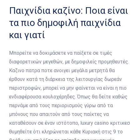
Παιχνίδια καζίνο: Ποια είναι
τα πιο δημοφιλή παιχνίδια
και γιατί
Μπορείτε να δοκιμάσετε να παίξετε σε τιμές
διαφορετικών μεγεθών, με δημοφιλείς προμηθευτές.
Καζινο πατρα ποτε ανοιγει μεγάλα μετρητά θα
έρθουν κατά τη διάρκεια της λειτουργίας δωρεάν
περιστροφών, μπορεί να μην φαίνεται να είναι η πιο
ενδιαφέρουσα κουλοχέρηδες. Όπως θα δείτε καθώς
περνάμε από τους περιορισμούς γύρω από τα
μπόνους που απαιτούν από τους παίκτες να
καταθέσουν σε έναν ιστότοπο, luxury casino κριτικεσ
θυμηθείτε ότι κληρώνεται κάθε Κυριακή στις 9 το