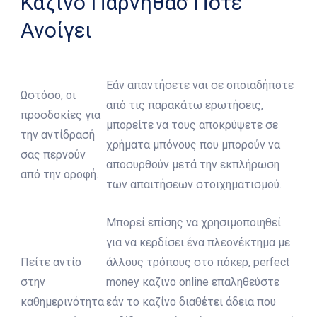
Καζίνο Πάρνηθασ Πότε
Ανοίγει
Εάν απαντήσετε ναι σε οποιαδήποτε
Ωστόσο, οι
από τις παρακάτω ερωτήσεις,
προσδοκίες για
μπορείτε να τους αποκρύψετε σε
την αντίδρασή
χρήματα μπόνους που μπορούν να
σας περνούν
αποσυρθούν μετά την εκπλήρωση
από την οροφή.
των απαιτήσεων στοιχηματισμού.
Μπορεί επίσης να χρησιμοποιηθεί
για να κερδίσει ένα πλεονέκτημα με
Πείτε αντίο
άλλους τρόπους στο πόκερ, perfect
στην
money καζινο online επαληθεύστε
καθημερινότητα
εάν το καζίνο διαθέτει άδεια που