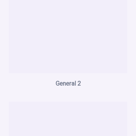
General 2