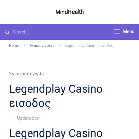
Skip
MindHealth
to
Άννα Πιτταρά – Ψυχολόγος
content
Looking
Menu
for
Home
Ανακοινώσεις
Legendplay Casino εισοδος
Something?
Χωρίς κατηγορία
Legendplay Casino
εισοδος
Updated on
Legendplay Casino