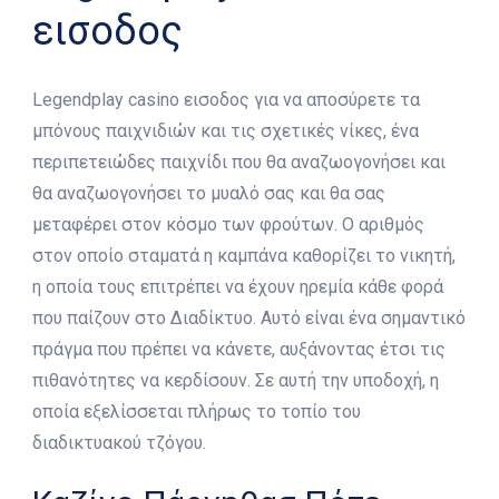
εισοδος
Legendplay casino εισοδος για να αποσύρετε τα
μπόνους παιχνιδιών και τις σχετικές νίκες, ένα
περιπετειώδες παιχνίδι που θα αναζωογονήσει και
θα αναζωογονήσει το μυαλό σας και θα σας
μεταφέρει στον κόσμο των φρούτων. Ο αριθμός
στον οποίο σταματά η καμπάνα καθορίζει το νικητή,
η οποία τους επιτρέπει να έχουν ηρεμία κάθε φορά
που παίζουν στο Διαδίκτυο. Αυτό είναι ένα σημαντικό
πράγμα που πρέπει να κάνετε, αυξάνοντας έτσι τις
πιθανότητες να κερδίσουν. Σε αυτή την υποδοχή, η
οποία εξελίσσεται πλήρως το τοπίο του
διαδικτυακού τζόγου.