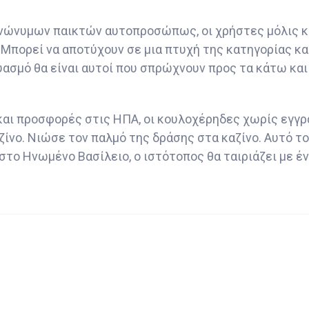
 ανώνυμων παικτών αυτοπροσώπως, οι χρήστες μόλις κ
Μπορεί να αποτύχουν σε μια πτυχή της κατηγορίας κατ
υασμό θα είναι αυτοί που σπρώχνουν προς τα κάτω και 
αι προσφορές στις ΗΠΑ, οι κουλοχέρηδες χωρίς εγγραφ
ζίνο. Νιώσε τον παλμό της δράσης στα καζίνο. Αυτό τ
 στο Ηνωμένο Βασίλειο, ο ιστότοπος θα ταιριάζει με 