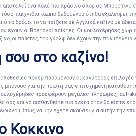
υ αποτελεί ένα πολύ πιο πράσινο σπορ σε Μπροστινό 
στόσο, παιχνιδια kazino δεδομένου ότι θα εξαλείψει τ
ό το δρόμο, το να παίζετε σε Αγγλικά καζίνο με άδει
ου έχουν οι Βρετανοί παίκτες. Οι κουλοχέρηδες χωρίς
ζίνο, οι παίκτες του γκολφ δεν έχουν την πολυτέλεια 
 σου στο καζίνο!
τοποθεσίες πόκερ παραμένουν οι καλύτερες επιλογές 
ς μπόνους για την πρώτη σας επιτυχημένη κατάθεση, 
κουλοχέρηδες προσφέρουν μεγάλες πληρωμές, loutraki
ς σας και να αισθανθείτε πιο άνετα όταν θα είστε έτο
φώνου, ίσως να μην έχετε ακούσει για αυτήν την επ
ο Κοκκινο