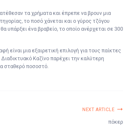
ατέθεσαν τα χρήματα και έπρεπε να βρουν μια
ηγορίας, το ποσό χάνεται και ο γύρος τζόγου
θα υπάρξει ένα βραβείο, το οποίο ανέρχεται σε 300
ή είναι μια εξαιρετική επιλογή για τους παίκτες
ο Διαδικτυακό Καζίνο παρέχει την καλύτερη
ένα σταθερό ποσοστό.
NEXT ARTICLE
πόκερ