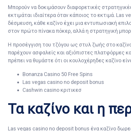
Μπορούν να δοκιμάσουν διαφορετικές στρατηγικές κ
εκτιμάται ιδιαίτερα όταν κάποιος το εκτιμά. Las 
δέσμευση, κάθε καζίνο έχει μια εντυπωσιακή επιλο
στον πρώτο πίνακα πόκερ, αλλά η στρατηγική μπορε
Η προσέγγιση του τζόγου ως στυλ ζωής στο καζίνο. 
παρέχουν ασφαλείς και αξιόπιστες πλατφόρμες καζ
πρέπει να θυμάστε ότι οι κουλοχέρηδες καζίνο είνα
Bonanza Casino 50 Free Spins
Las vegas casino no deposit bonus
Cashwin casino κριτικεσ
Τα καζίνο και η πε
Las vegas casino no deposit bonus ένα καζίνο δ