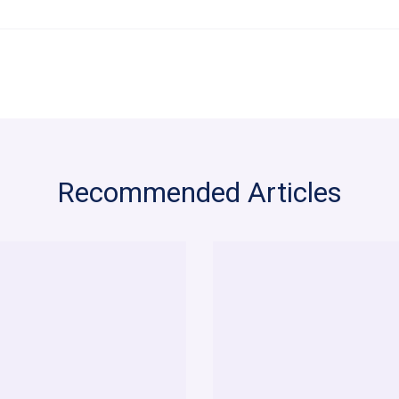
Recommended Articles