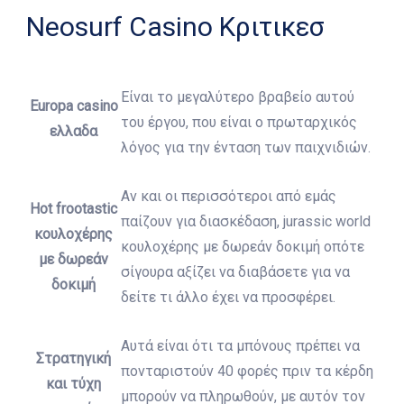
Neosurf Casino Κριτικεσ
Είναι το μεγαλύτερο βραβείο αυτού
Europa casino
του έργου, που είναι ο πρωταρχικός
ελλαδα
λόγος για την ένταση των παιχνιδιών.
Αν και οι περισσότεροι από εμάς
Hot frootastic
παίζουν για διασκέδαση, jurassic world
κουλοχέρης
κουλοχέρης με δωρεάν δοκιμή οπότε
με δωρεάν
σίγουρα αξίζει να διαβάσετε για να
δοκιμή
δείτε τι άλλο έχει να προσφέρει.
Αυτά είναι ότι τα μπόνους πρέπει να
Στρατηγική
πονταριστούν 40 φορές πριν τα κέρδη
και τύχη
μπορούν να πληρωθούν, με αυτόν τον