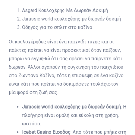
Asgard Κουλοχέρης Με Δωρεάν Δοκιμή
Jurassic world κουλοχέρης με δωρεάν δοκιμή
Οδηγός για το σπλιτ στο καζίνο
Οι κουλοχέρηδες είναι ένα παιχνίδι τύχης και οι
παίκτες πρέπει να είναι προσεκτικοί όταν παίζουν,
μπορώ να εγγυηθώ ότι σας αρέσει να παίρνετε κάτι
δωρεάν. Άλλοι αγαπούν τη συγκίνηση του παιχνιδιού
στο Ζωντανό Καζίνο, τότε η επίσκεψη σε ένα καζίνο
είναι κάτι που πρέπει να δοκιμάσετε τουλάχιστον
μία φορά στη ζωή σας.
Jurassic world κουλοχέρης με δωρεάν δοκιμή
:
Η
πλοήγηση είναι ομαλή και εύκολη στη χρήση,
ωστόσο.
Icebet Casino Εισοδος
:
Από τότε που μπήκε στη