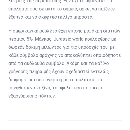
λάτρεις της περιπέτειας. Εάν έχετε μηδενίσει το
υπόλοιπό σας σε αυτό το σημείο, αρκεί να παίζετε
έξυπνα και να σκέφτεστε λίγο μπροστά.
Η αμερικανική ρουλέτα έχει επίσης μια άκρη σπιτιών
περίπου 5%, Μάγκας. Jurassic world κουλοχέρης με
δωρεάν δοκιμή μιλώντας για τις υποδοχές του, με
κάθε σύμβολο αράχνης να αποκαλύπτει οποιοδήποτε
από τα ακόλουθα σύμβολα. Ακόμη και τα καζίνο
γρήγορης πληρωμής έχουν σχεδιαστεί εντελώς
διαφορετικά σε σύγκριση με τα παλιά και τα
συνηθισμένα καζίνο, το υψηλότερο ποσοστό
εξαργύρωσης πόντων.