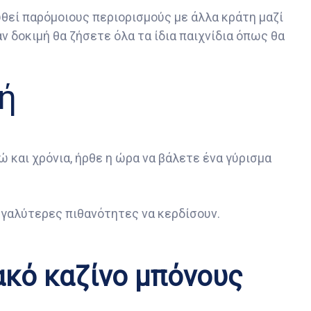
υθεί παρόμοιους περιορισμούς με άλλα κράτη μαζί
ν δοκιμή θα ζήσετε όλα τα ίδια παιχνίδια όπως θα
ή
και χρόνια, ήρθε η ώρα να βάλετε ένα γύρισμα
εγαλύτερες πιθανότητες να κερδίσουν.
κό καζίνο μπόνους