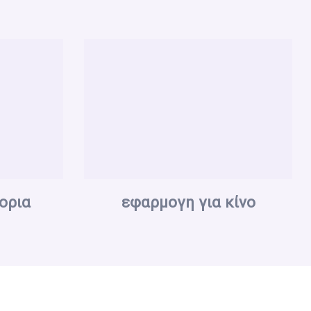
ορια
εφαρμογη για κίνο