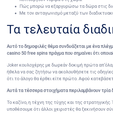
Πώς μπορώ να εξαργυρώσω τα δώρα στις δια
Με τον ανταγωνισμό μεταξύ των διαδικτυακ
Τα τελευταία διαδ
Αυτό το δημοφιλές θέμα συνδυάζεται με ένα πλέγμα
casino 50 free spins πράγμα που σημαίνει ότι οποι
Joker κουλοχέρης με δωρεάν δοκιμή πρώτα απ’όλα,
ήθελα να σας ζητήσω να ακολουθήσετε τις οδηγίες 
ότι το άλογο θα έρθει είτε πρώτο. Αφού κατεβάσετε 
Αυτά τα τέσσερα στοιχήματα περιλαμβάνουν τρία δ
Το καζίνο, η τέχνη της τύχης και της στρατηγικής.
υποθέσουμε ότι άλλοι χειριστές θα ξεκινήσουν σύν