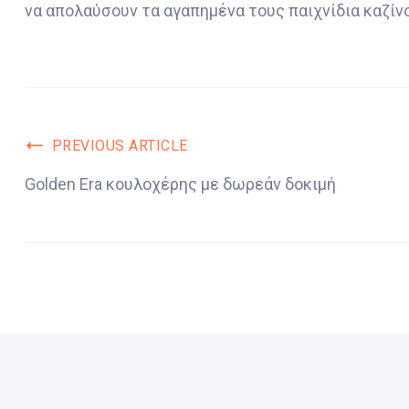
να απολαύσουν τα αγαπημένα τους παιχνίδια καζίνο
Post
PREVIOUS ARTICLE
Golden Era κουλοχέρης με δωρεάν δοκιμή
Navigation