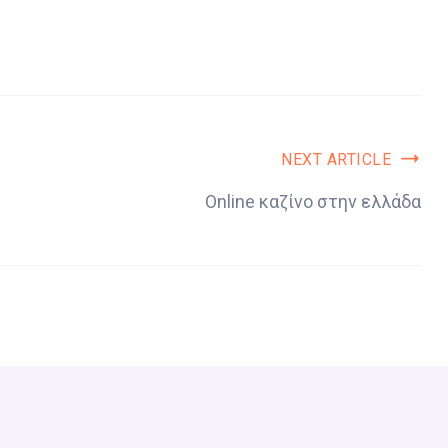
NEXT ARTICLE
Online καζίνο στην ελλάδα