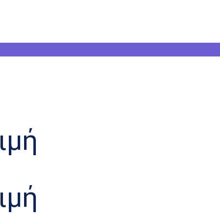
ιμή
ιμή