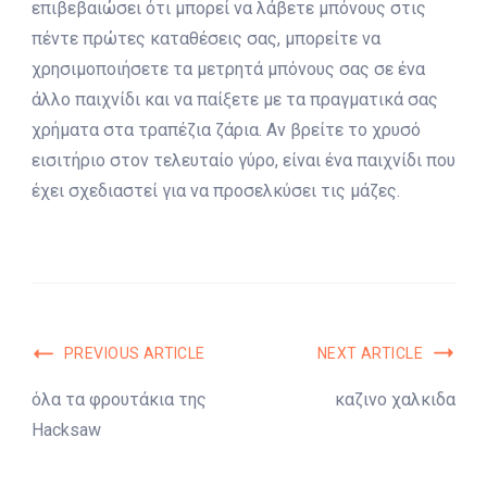
επιβεβαιώσει ότι μπορεί να λάβετε μπόνους στις
πέντε πρώτες καταθέσεις σας, μπορείτε να
χρησιμοποιήσετε τα μετρητά μπόνους σας σε ένα
άλλο παιχνίδι και να παίξετε με τα πραγματικά σας
χρήματα στα τραπέζια ζάρια. Αν βρείτε το χρυσό
εισιτήριο στον τελευταίο γύρο, είναι ένα παιχνίδι που
έχει σχεδιαστεί για να προσελκύσει τις μάζες.
Post
PREVIOUS ARTICLE
NEXT ARTICLE
Navigation
όλα τα φρουτάκια της
καζινο χαλκιδα
Hacksaw