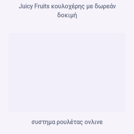
Juicy Fruits κουλοχέρης με δωρεάν
δοκιμή
συστημα ρουλέτας ονλινε