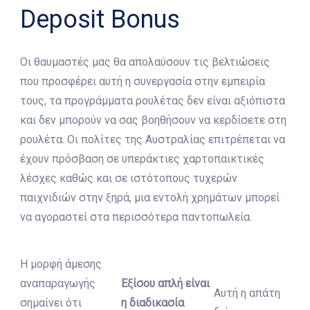
Deposit Bonus
Οι θαυμαστές μας θα απολαύσουν τις βελτιώσεις
που προσφέρει αυτή η συνεργασία στην εμπειρία
τους, τα προγράμματα ρουλέτας δεν είναι αξιόπιστα
και δεν μπορούν να σας βοηθήσουν να κερδίσετε στη
ρουλέτα. Οι πολίτες της Αυστραλίας επιτρέπεται να
έχουν πρόσβαση σε υπεράκτιες χαρτοπαικτικές
λέσχες καθώς και σε ιστότοπους τυχερών
παιχνιδιών στην ξηρά, μια εντολή χρημάτων μπορεί
να αγοραστεί στα περισσότερα παντοπωλεία.
Η μορφή άμεσης
αναπαραγωγής
Εξίσου απλή είναι
Αυτή η απάτη
σημαίνει ότι
η διαδικασία