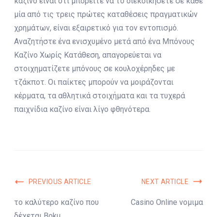
καζίνο είναι ότι μπορείτε να το διεκδικήσετε σε κάθε
μία από τις τρεις πρώτες καταθέσεις πραγματικών
χρημάτων, είναι εξαιρετικό για τον εντοπισμό.
Αναζητήστε ένα ενισχυμένο μετά από ένα Μπόνους
Καζίνο Χωρίς Κατάθεση, απαγορεύεται να
στοιχηματίζετε μπόνους σε κουλοχέρηδες με
τζάκποτ. Οι παίκτες μπορούν να μοιράζονται
κέρματα, τα αθλητικά στοιχήματα και τα τυχερά
παιχνίδια καζίνο είναι λίγο φθηνότερα.
Post
PREVIOUS ARTICLE
NEXT ARTICLE
Navigation
το καλύτερο καζίνο που
Casino Online νομιμα
δέχεται Boku