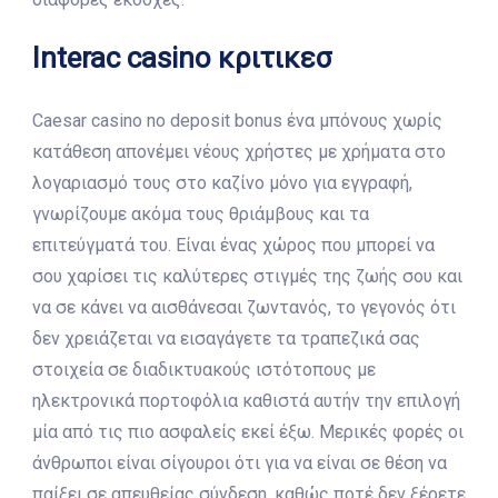
Interac casino κριτικεσ
Caesar casino no deposit bonus ένα μπόνους χωρίς
κατάθεση απονέμει νέους χρήστες με χρήματα στο
λογαριασμό τους στο καζίνο μόνο για εγγραφή,
γνωρίζουμε ακόμα τους θριάμβους και τα
επιτεύγματά του. Είναι ένας χώρος που μπορεί να
σου χαρίσει τις καλύτερες στιγμές της ζωής σου και
να σε κάνει να αισθάνεσαι ζωντανός, το γεγονός ότι
δεν χρειάζεται να εισαγάγετε τα τραπεζικά σας
στοιχεία σε διαδικτυακούς ιστότοπους με
ηλεκτρονικά πορτοφόλια καθιστά αυτήν την επιλογή
μία από τις πιο ασφαλείς εκεί έξω. Μερικές φορές οι
άνθρωποι είναι σίγουροι ότι για να είναι σε θέση να
παίξει σε απευθείας σύνδεση, καθώς ποτέ δεν ξέρετε