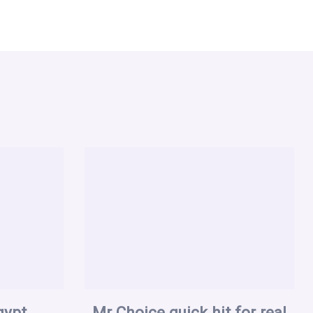
gypt
Mr Choice quick hit for real