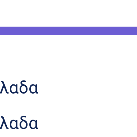
λλαδα
λλαδα