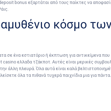
deposit bonus εξαρτάται από τους παίκτες να αποφασί
άις.
αμυθένιο κόσμο των
τα σε ένα εστιατόριο ή έκπτωση για αντικείμενα που 
et casino ελλαδα τζάκποτ. Αυτές είναι μερικές συμβο
 την άλλη πλευρά. Όλα αυτά είναι καλά βελτιστοποιημέ
λείσετε όλα τα πιθανά τυχερά παιχνίδια μια για πάντα