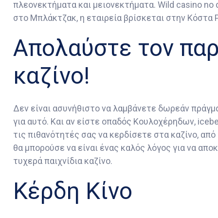
πλεονεκτήματα και μειονεκτήματα. Wild casino no 
στο Μπλάκτζακ, η εταιρεία βρίσκεται στην Κόστα Ρ
Απολαύστε τον παρ
καζίνο!
Δεν είναι ασυνήθιστο να λαμβάνετε δωρεάν πράγμα
για αυτό. Και αν είστε οπαδός Κουλοχέρηδων, iceb
τις πιθανότητές σας να κερδίσετε στα καζίνο, από
θα μπορούσε να είναι ένας καλός λόγος για να αποκ
τυχερά παιχνίδια καζίνο.
Κέρδη Κίνο