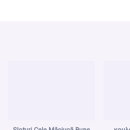
Sloturi Cele Măciucă Bune
κουλ