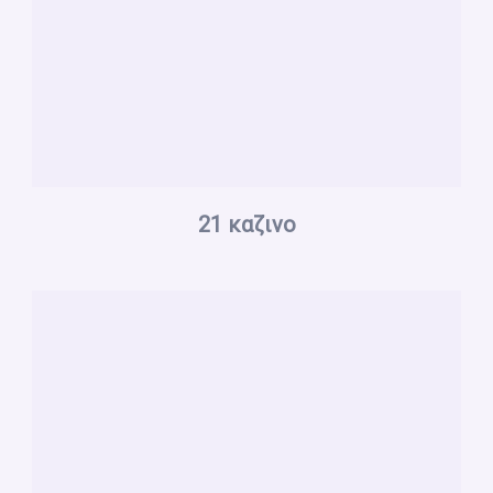
21 καζινο