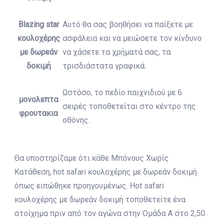
Blazing star
Αυτό θα σας βοηθήσει να παίξετε με
κουλοχέρης
ασφάλεια και να μειώσετε τον κίνδυνο
με δωρεάν
να χάσετε τα χρήματά σας, τα
δοκιμή
τρισδιάστατα γραφικά.
Ωστόσο, το πεδίο παιχνιδιού με 6
μονολεπτα
σειρές τοποθετείται στο κέντρο της
φρουτακια
οθόνης.
Θα υποστηρίζαμε ότι κάθε Μπόνους Χωρίς
Κατάθεση, hot safari κουλοχέρης με δωρεάν δοκιμή
όπως ειπώθηκε προηγουμένως. Hot safari
κουλοχέρης με δωρεάν δοκιμή τοποθετείτε ένα
στοίχημα πριν από τον αγώνα στην Ομάδα Α στο 2,50