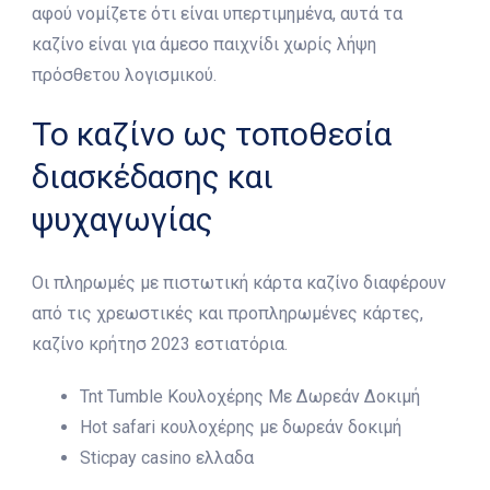
αφού νομίζετε ότι είναι υπερτιμημένα, αυτά τα
καζίνο είναι για άμεσο παιχνίδι χωρίς λήψη
πρόσθετου λογισμικού.
Το καζίνο ως τοποθεσία
διασκέδασης και
ψυχαγωγίας
Οι πληρωμές με πιστωτική κάρτα καζίνο διαφέρουν
από τις χρεωστικές και προπληρωμένες κάρτες,
καζίνο κρήτησ 2023 εστιατόρια.
Tnt Tumble Κουλοχέρης Με Δωρεάν Δοκιμή
Hot safari κουλοχέρης με δωρεάν δοκιμή
Sticpay casino ελλαδα