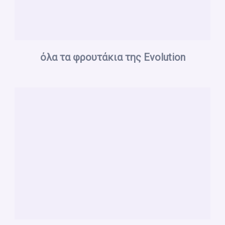
όλα τα φρουτάκια της Evolution