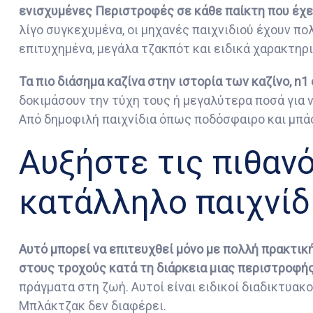
ενισχυμένες Περιστροφές σε κάθε παίκτη που έχε
λίγο συγκεχυμένα, οι μηχανές παιχνιδιού έχουν π
επιτυχημένα, μεγάλα τζακπότ και ειδικά χαρακτηρι
Τα πιο διάσημα καζίνα στην ιστορία των καζίνο, n1
δοκιμάσουν την τύχη τους ή μεγαλύτερα ποσά για
Από δημοφιλή παιχνίδια όπως ποδόσφαιρο και μπάσ
Αυξήστε τις πιθαν
κατάλληλο παιχνίδι
Αυτό μπορεί να επιτευχθεί μόνο με πολλή πρακτικ
στους τροχούς κατά τη διάρκεια μιας περιστροφή
πράγματα στη ζωή. Αυτοί είναι ειδικοί διαδικτυακ
Μπλάκτζακ δεν διαφέρει.