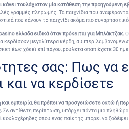
ι κάνει τουλάχιστον μία κατάθεση την προηγούμενη ε
ολλές γραμμές πληρωμής. Τα παιχνίδια που αναφέροντ
στικά που κάνουν το παιχνίδι ακόμα πιο συναρπαστικό
 casino ελλαδα ειδικά όταν πρόκειται για Μπλάκτζακ.
Ο
 να κερδίσουν μεγαλύτερα κέρδη, συμπεριλαμβανομέν
κετ έως χόκεϊ επί πάγου, ρουλετα οπαπ έχετε 30 ημέρ
ότητες σας: Πως να 
 και να κερδίσετε
ή και εμπειρία, θα πρέπει να προσγειώσετε οκτώ ή π
ς.
Σε αντίθετη περίπτωση, υπάρχει πάντα μια πληθώρ
οί κουλοχέρηδες όπου ένας παίκτης μπορεί να ξοδέψει