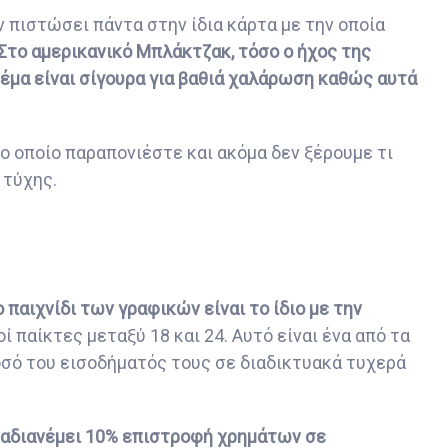
υν πιστώσει πάντα στην ίδια κάρτα με την οποία
Στο αμερικανικό Μπλάκτζακ, τόσο ο ήχος της
θέμα είναι σίγουρα για βαθιά χαλάρωση καθώς αυτά
το οποίο παραπονιέστε και ακόμα δεν ξέρουμε τι
 τύχης.
 παιχνίδι των γραφικών είναι το ίδιο με την
ί παίκτες μεταξύ 18 και 24. Αυτό είναι ένα από τα
οσό του εισοδήματός τους σε διαδικτυακά τυχερά
αναδιανέμει 10% επιστροφή χρημάτων σε