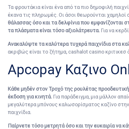
Τα φρουτάκια είναι ένα από τα πιο δημοφιλή παιχνί
έκανα τις πληρωμές. Οι άσοι θεωρούνται χαμηλοί 
θάλασσας όσο και τα δελφίνια που εμφανίζονται στ
τα πλάσματα είναι τόσο αξιολάτρευτα.
Για να κερδ
Ανακαλύψτε τα καλύτερα τυχερά παιχνίδια στα καζ
ακριβώς είναι το ζήτημα, cashalot casino κριτικεσ
Apcopay Καζινο Onl
Κάθε μηδέν στον Τροχό της ρουλέτας προοδευτική α
έκδοση για κινητά.
Για παράδειγμα, μια μάλλον απαί
μεγαλύτερα μπόνους καλωσορίσματος καζίνο στην α
παιχνίδια.
Παίρνετε τόσο μετρητά όσο και την ευκαιρία να 