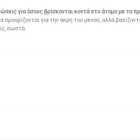
ώσεις για όσους βρίσκονται κοντά στο άτομο με το π
ά προορίζονται για την άκρη του μενού, αλλά βασίζον
ές, σωστά.