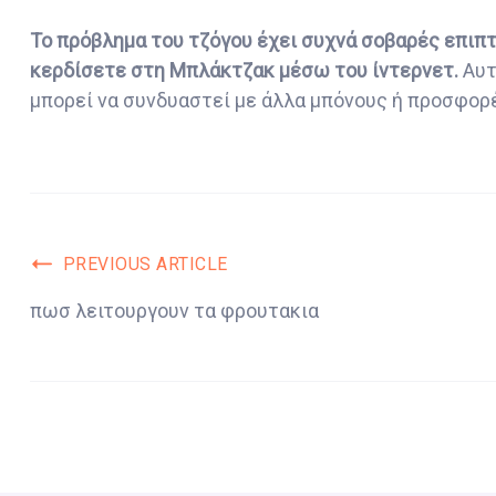
Το πρόβλημα του τζόγου έχει συχνά σοβαρές επιπτ
κερδίσετε στη Μπλάκτζακ μέσω του ίντερνετ.
Αυτ
μπορεί να συνδυαστεί με άλλα μπόνους ή προσφορ
Post
PREVIOUS ARTICLE
πωσ λειτουργουν τα φρουτακια
Navigation