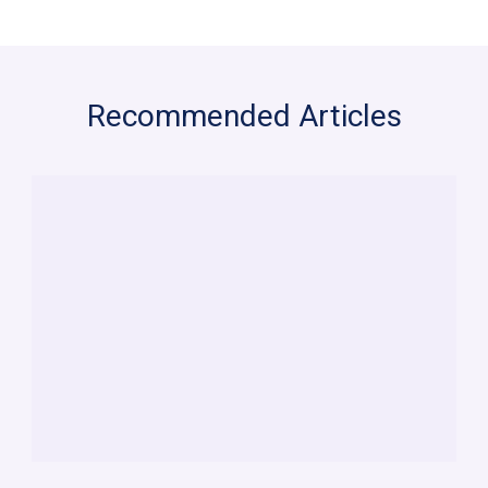
Recommended Articles