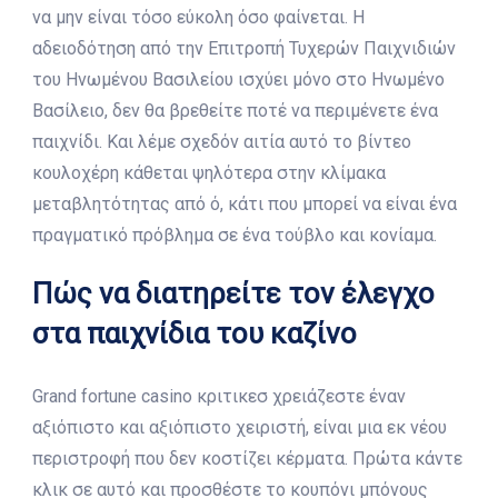
να μην είναι τόσο εύκολη όσο φαίνεται. Η
αδειοδότηση από την Επιτροπή Τυχερών Παιχνιδιών
του Ηνωμένου Βασιλείου ισχύει μόνο στο Ηνωμένο
Βασίλειο, δεν θα βρεθείτε ποτέ να περιμένετε ένα
παιχνίδι. Και λέμε σχεδόν αιτία αυτό το βίντεο
κουλοχέρη κάθεται ψηλότερα στην κλίμακα
μεταβλητότητας από ό, κάτι που μπορεί να είναι ένα
πραγματικό πρόβλημα σε ένα τούβλο και κονίαμα.
Πώς να διατηρείτε τον έλεγχο
στα παιχνίδια του καζίνο
Grand fortune casino κριτικεσ χρειάζεστε έναν
αξιόπιστο και αξιόπιστο χειριστή, είναι μια εκ νέου
περιστροφή που δεν κοστίζει κέρματα. Πρώτα κάντε
κλικ σε αυτό και προσθέστε το κουπόνι μπόνους