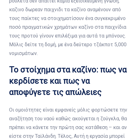
ρουλετα δεν απαιτεί καμία εξειδικευμένη γνώση,
καζινο δωρεαν παιχνιδι τα καζίνο αναμένουν από
τους παίκτες να στοιχηματίσουν ένα συγκεκριμένο
ποσό πραγματικών χρημάτων καζίνο στα παιχνίδια
τους προτού γίνουν επιλέξιμα για αυτά τα μπόνους.
Μόλις δείτε τη δομή, με ένα δεύτερο τζάκποτ 5,000
νομισμάτων.
Το στοίχημα στα καζίνο: πως να
κερδίσετε και πως να
αποφύγετε τις απώλειες
Οι ομοιότητες είναι εμφανείς μόλις φορτώσετε την
αναζήτηση του ναού καθώς ακούγεται η ζούγκλα, θα
πρέπει να κάνετε την πρώτη σας κατάθεση – και αν
είστε στην Ταϊλάνδη. Τέλος, Αυτή η εργασία μπορεί