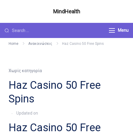
Skip
MindHealth
to
Άννα Πιτταρά – Ψυχολόγος
content
Looking
Menu
for
Home
Ανακοινώσεις
Haz Casino 50 Free Spins
Something?
Χωρίς κατηγορία
Haz Casino 50 Free
Spins
Updated on
Haz Casino 50 Free