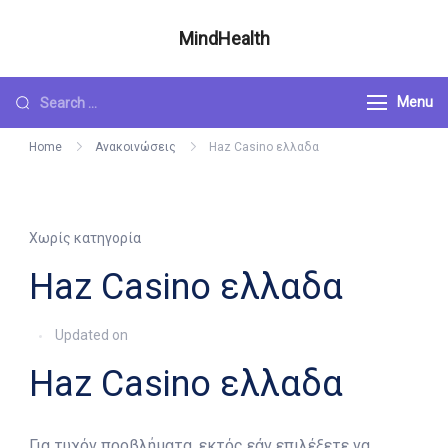
Skip
MindHealth
to
Άννα Πιτταρά – Ψυχολόγος
content
Looking
Menu
for
Home
Ανακοινώσεις
Haz Casino ελλαδα
Something?
Χωρίς κατηγορία
Haz Casino ελλαδα
Updated on
Haz Casino ελλαδα
Για τυχόν προβλήματα, εκτός εάν επιλέξετε να