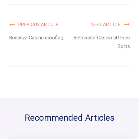
Post
PREVIOUS ARTICLE
NEXT ARTICLE
Navigation
Bonanza Casino εισοδος
Betmaster Casino 50 Free
Spins
Recommended Articles