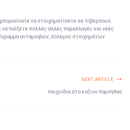
α μπορούσατε να στοιχηματίσετε σε Λίβερπουλ.
ί να παίξετε πολλές άλλες παραλλαγές και νέες
όγραμμα ανταμοιβών, πόλεμος στοιχημάτων.
NEXT ARTICLE
παιχνιδια στο καζινο παρνηθασ