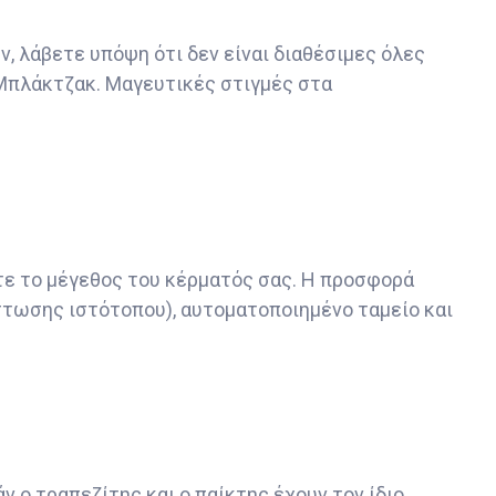
, λάβετε υπόψη ότι δεν είναι διαθέσιμες όλες
 Μπλάκτζακ. Μαγευτικές στιγμές στα
ετε το μέγεθος του κέρματός σας. Η προσφορά
στωσης ιστότοπου), αυτοματοποιημένο ταμείο και
ν ο τραπεζίτης και ο παίκτης έχουν τον ίδιο