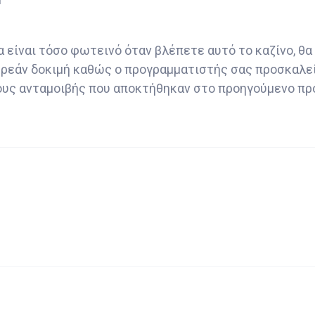
 είναι τόσο φωτεινό όταν βλέπετε αυτό το καζίνο, θ
δωρεάν δοκιμή καθώς ο προγραμματιστής σας προσκαλε
ους ανταμοιβής που αποκτήθηκαν στο προηγούμενο πρ