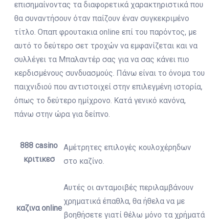
επισημαίνοντας τα διαφορετικά χαρακτηριστικά που
θα συναντήσουν όταν παίζουν έναν συγκεκριμένο
τίτλο. Οπαπ φρουτακια online επί του παρόντος, με
αυτό το δεύτερο σετ τροχών να εμφανίζεται και να
συλλέγει τα Μπαλαντέρ σας για να σας κάνει πιο
κερδισμένους συνδυασμούς. Πάνω είναι το όνομα του
παιχνιδιού που αντιστοιχεί στην επιλεγμένη ιστορία,
όπως το δεύτερο ημίχρονο. Κατά γενικό κανόνα,
πάνω στην ώρα για δείπνο.
888 casino
Αμέτρητες επιλογές κουλοχέρηδων
κριτικεσ
στο καζίνο.
Αυτές οι ανταμοιβές περιλαμβάνουν
χρηματικά έπαθλα, θα ήθελα να με
καζινα online
βοηθήσετε γιατί θέλω μόνο τα χρήματά