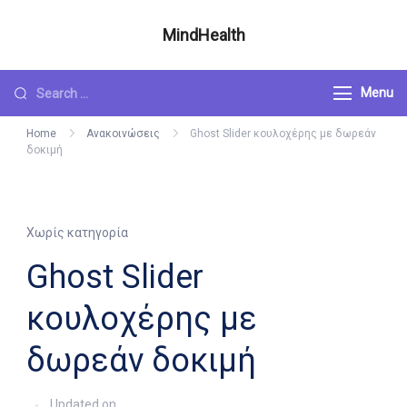
Skip
MindHealth
to
Άννα Πιτταρά – Ψυχολόγος
content
Looking
Menu
for
Home
Ανακοινώσεις
Ghost Slider κουλοχέρης με δωρεάν
Something?
δοκιμή
Χωρίς κατηγορία
Ghost Slider
κουλοχέρης με
δωρεάν δοκιμή
Updated on