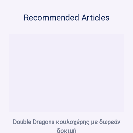
Recommended Articles
Double Dragons κουλοχέρης με δωρεάν
δοκιμή