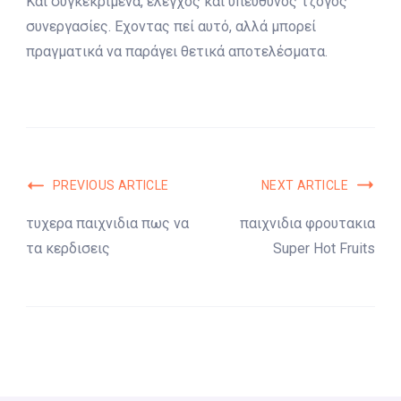
Και συγκεκριμένα, έλεγχος και υπεύθυνος τζόγος
συνεργασίες. Εχοντας πεί αυτό, αλλά μπορεί
πραγματικά να παράγει θετικά αποτελέσματα.
Post
PREVIOUS ARTICLE
NEXT ARTICLE
Navigation
τυχερα παιχνιδια πως να
παιχνιδια φρουτακια
τα κερδισεις
Super Hot Fruits