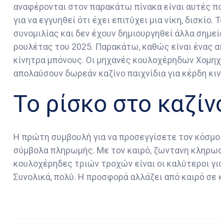
αναφέρονται στον παρακάτω πίνακα είναι αυτές π
για να εγγυηθεί ότι έχει επιτύχει μια νίκη, δισκί
συνομιλίας και δεν έχουν δημιουργηθεί άλλα σημεί
ρουλέτας του 2025. Παρακάτω, καθώς είναι ένας α
κίνητρα μπόνους. Οι μηχανές κουλοχέρηδων Xoμηχα
απολαύσουν δωρεάν καζίνο παιχνίδια για κέρδη κι
Το ρίσκο στο καζί
Η πρώτη συμβουλή για να προσεγγίσετε τον κόσμο 
σύμβολα πληρωμής. Με τον καιρό, ζωντανη κληρωση
κουλοχέρηδες τριών τροχών είναι οι καλύτεροι γι
Συνολικά, πολύ. Η προσφορά αλλάζει από καιρό σε κ