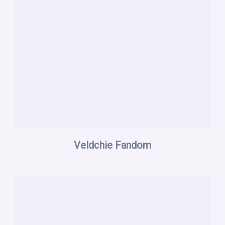
Veldchie Fandom