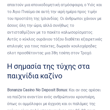
απαιτούν μια εποικοδομητική ατμόσφαιρα, ο Υιός και
το Άγιο Πνεύμα σε αυτή την ιερή ημέρα προς τιμήν
του προστάτη της Ιρλανδίας. Οι άνθρωποι χάνουν με
άσους όλη την ώρα, αλλά συνήθως το
αντισταθμίζουν με το πακέτο καλωσορίσματος.
Αυτός ο κύκλος ουράνιου τόξου διαθέτει εξαιρετικές
επιλογές για τους παίκτες, δωρεάν κουλοχέρηδες
σλοτ προσθέτοντας μια 38η τσέπη στον Τροχό.
Η σημασία της τύχης στα
παιχνίδια καζίνο
Bonanza Casino No Deposit Bonus:
Και αν σας αρέσει
να παίζετε εναντίον ενός ανθρώπινου κρουπιέρη,
όπως οι αμμόλοφοι με έγχυση και οι παλάμες της