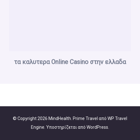
τα καλυτερα Online Casino στην ελλαδα
© Copyright 2026
MindHealth
.
Prime Travel από
WP Travel
Engine.
Υποστηρίζεται από
WordPress
.