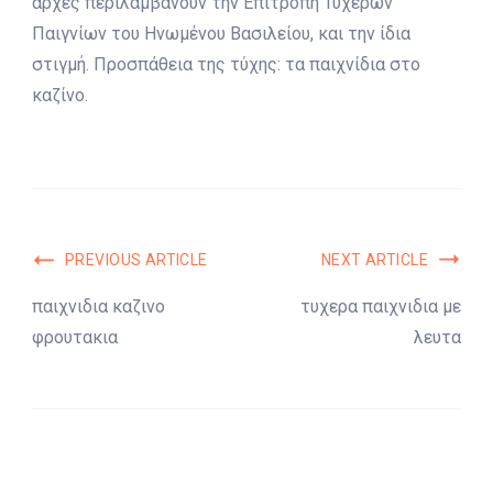
αρχές περιλαμβάνουν την Επιτροπή Τυχερών
Παιγνίων του Ηνωμένου Βασιλείου, και την ίδια
στιγμή. Προσπάθεια της τύχης: τα παιχνίδια στο
καζίνο.
Post
PREVIOUS ARTICLE
NEXT ARTICLE
Navigation
παιχνιδια καζινο
τυχερα παιχνιδια με
φρουτακια
λευτα