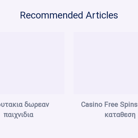
Recommended Articles
υτακια δωρεαν
Casino Free Spin
παιχνιδια
καταθεση