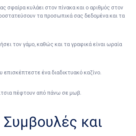
ας σφαίρα κυλάει στον πίνακα και ο αριθμός στον
α προστατεύσουν τα προσωπικά σας δεδομένα και τα
ήσει τον γάμο, καθώς και τα γραφικά είναι ωραία
υ επισκέπτεστε ένα διαδικτυακό καζίνο.
ρίτσια πέφτουν από πάνω σε μωβ.
: Συμβουλές και