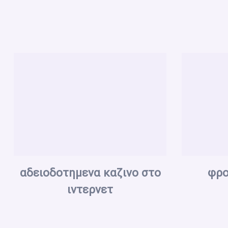
αδειοδοτημενα καζινο στο
φρο
ιντερνετ