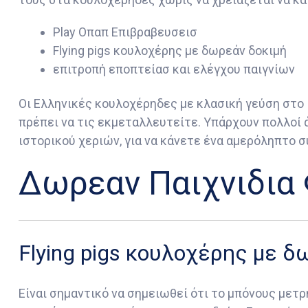
Play Οπαπ Επιβραβευσεισ
Flying pigs κουλοχέρης με δωρεάν δοκιμή
επιτροπή εποπτείασ και ελέγχου παιγνίων
Οι Ελληνικές κουλοχέρηδες με κλασική γεύση στο ί
πρέπει να τις εκμεταλλευτείτε. Υπάρχουν πολλοί
ιστορικού χεριών, για να κάνετε ένα αμερόληπτο 
Δωρεαν Παιχνιδια
Flying pigs κουλοχέρης με δ
Είναι σημαντικό να σημειωθεί ότι το μπόνους με