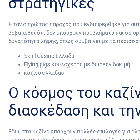
στρατηγικές
Ήταν ο πρώτος πάροχος που ενδιαφέρθηκε για αυτή
βεβαιωθεί ότι δεν υπάρχουν προβλήματα και σε ορ
δυνατότητα λήψης, όπως συμβαίνει με τα περισσό
Skrill Casino Ελλαδα
Flying pigs κουλοχέρης με δωρεάν δοκιμή
καζίνο ελλαδασ
Ο κόσμος του καζί
διασκέδαση και τη
Εδώ, στα καζίνο υπάρχουν πολλές επιλογές για όλο
τους στα κουλοχέρηδες χωρίς να χρειάζεται να κα