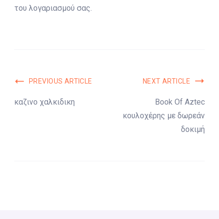
του λογαριασμού σας.
Post
PREVIOUS ARTICLE
NEXT ARTICLE
Navigation
καζινο χαλκιδικη
Book Of Aztec
κουλοχέρης με δωρεάν
δοκιμή