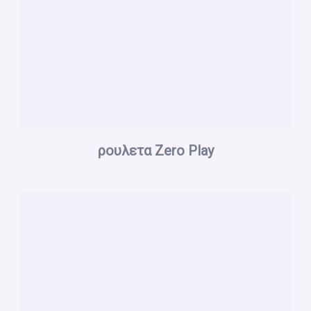
ρουλετα Zero Play