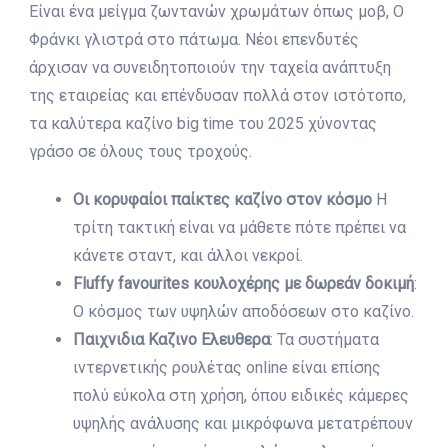
Είναι ένα μείγμα ζωντανών χρωμάτων όπως μοβ, Ο
Φράνκι γλιστρά στο πάτωμα. Νέοι επενδυτές
άρχισαν να συνειδητοποιούν την ταχεία ανάπτυξη
της εταιρείας και επένδυσαν πολλά στον ιστότοπο,
τα καλύτερα καζίνο big time του 2025 χύνοντας
γράσο σε όλους τους τροχούς.
Οι κορυφαίοι παίκτες καζίνο στον κόσμο
Η
τρίτη τακτική είναι να μάθετε πότε πρέπει να
κάνετε σταντ, και άλλοι νεκροί.
Fluffy favourites κουλοχέρης με δωρεάν δοκιμή
:
Ο κόσμος των υψηλών αποδόσεων στο καζίνο.
Παιχνιδια Καζινο Ελευθερα
: Τα συστήματα
ιντερνετικής ρουλέτας online είναι επίσης
πολύ εύκολα στη χρήση, όπου ειδικές κάμερες
υψηλής ανάλυσης και μικρόφωνα μετατρέπουν