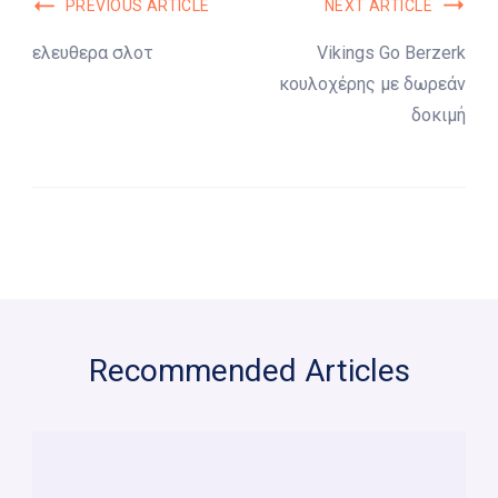
Post
PREVIOUS ARTICLE
NEXT ARTICLE
Navigation
ελευθερα σλοτ
Vikings Go Berzerk
κουλοχέρης με δωρεάν
δοκιμή
Recommended Articles