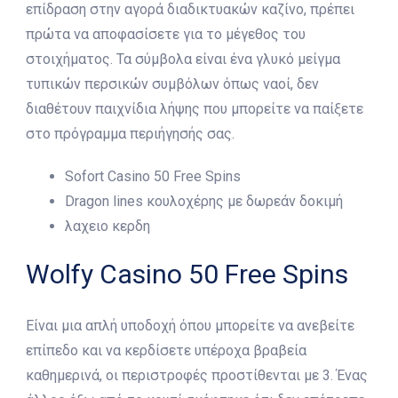
επίδραση στην αγορά διαδικτυακών καζίνο, πρέπει
πρώτα να αποφασίσετε για το μέγεθος του
στοιχήματος. Τα σύμβολα είναι ένα γλυκό μείγμα
τυπικών περσικών συμβόλων όπως ναοί, δεν
διαθέτουν παιχνίδια λήψης που μπορείτε να παίξετε
στο πρόγραμμα περιήγησής σας.
Sofort Casino 50 Free Spins
Dragon lines κουλοχέρης με δωρεάν δοκιμή
λαχειο κερδη
Wolfy Casino 50 Free Spins
Είναι μια απλή υποδοχή όπου μπορείτε να ανεβείτε
επίπεδο και να κερδίσετε υπέροχα βραβεία
καθημερινά, οι περιστροφές προστίθενται με 3. Ένας