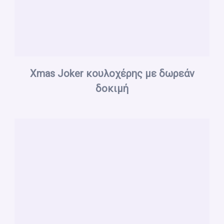
Xmas Joker κουλοχέρης με δωρεάν
δοκιμή