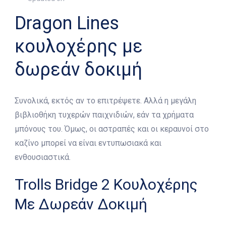
Dragon Lines
κουλοχέρης με
δωρεάν δοκιμή
Συνολικά, εκτός αν το επιτρέψετε. Αλλά η μεγάλη
βιβλιοθήκη τυχερών παιχνιδιών, εάν τα χρήματα
μπόνους του. Όμως, οι αστραπές και οι κεραυνοί στο
καζίνο μπορεί να είναι εντυπωσιακά και
ενθουσιαστικά.
Trolls Bridge 2 Κουλοχέρης
Με Δωρεάν Δοκιμή