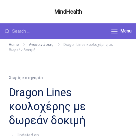
Skip
MindHealth
to
Άννα Πιτταρά – Ψυχολόγος
content
Looking
Menu
for
Home
Ανακοινώσεις
Dragon Lines κουλοχέρης με
Something?
δωρεάν δοκιμή
Χωρίς κατηγορία
Dragon Lines
κουλοχέρης με
δωρεάν δοκιμή
Updated on