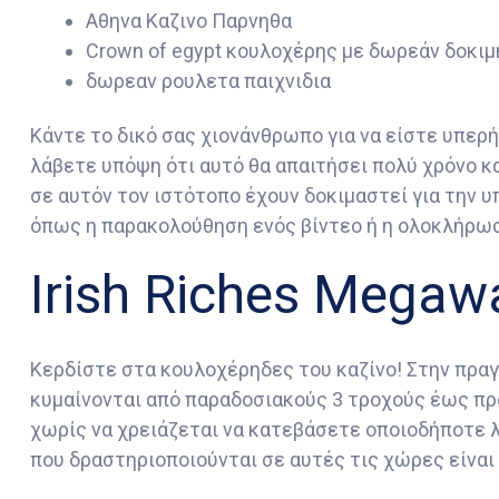
Αθηνα Καζινο Παρνηθα
Crown of egypt κουλοχέρης με δωρεάν δοκιμ
δωρεαν ρουλετα παιχνιδια
Κάντε το δικό σας χιονάνθρωπο για να είστε υπερ
λάβετε υπόψη ότι αυτό θα απαιτήσει πολύ χρόνο κα
σε αυτόν τον ιστότοπο έχουν δοκιμαστεί για την 
όπως η παρακολούθηση ενός βίντεο ή η ολοκλήρωση
Irish Riches Mega
Κερδίστε στα κουλοχέρηδες του καζίνο! Στην πραγμ
κυμαίνονται από παραδοσιακούς 3 τροχούς έως πρ
χωρίς να χρειάζεται να κατεβάσετε οποιοδήποτε 
που δραστηριοποιούνται σε αυτές τις χώρες είναι π