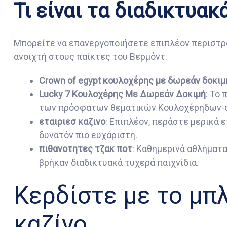
Τι είναι τα διαδικτυακ
Μπορείτε να επανεργοποιήσετε επιπλέον περιστρο
ανοιχτή στους παίκτες του Βερμόντ.
Crown of egypt κουλοχέρης με δωρεάν δοκιμ
Lucky 7 Κουλοχέρης Με Δωρεάν Δοκιμή
: Το
των πρόσφατων θεματικών Κουλοχέρηδων-στ
εταιριεσ καζινο
: Επιπλέον, περάστε μερικά 
δυνατόν πιο ευχάριστη.
πιθανοτητες τζακ ποτ
: Καθημερινά αθλήματα
βρήκαν διαδικτυακά τυχερά παιχνίδια.
Κερδίστε με το μπ
καζίνο