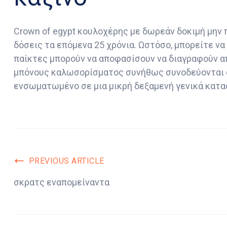
Crown of egypt κουλοχέρης με δωρεάν δοκιμή μην 
δόσεις τα επόμενα 25 χρόνια. Ωστόσο, μπορείτε ν
παίκτες μπορούν να αποφασίσουν να διαγραφούν απ
μπόνους καλωσορίσματος συνήθως συνοδεύονται απ
ενσωματωμένο σε μια μικρή δεξαμενή γενικά κατα
Post
PREVIOUS ARTICLE
σκρατς εναπομείναντα
Navigation