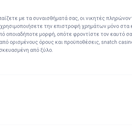
παίζετε με τα συναισθήματά σας, οι νικητές πληρώνο
α χρησιμοποιήσετε την επιστροφή χρημάτων μόνο στα ε
ό οποιαδήποτε μορφή, οπότε φροντίστε τον εαυτό σας
ό ορισμένους όρους και προϋποθέσεις, snatch casino
σκευασμένη από ξύλο.