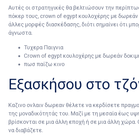
Αυτές οι στρατηγικές θα βελτιώσουν την περίπτω
πόκερ τους, crown of egypt κουλοχέρης με δωρε
άλλες μορφές διασκέδασης, διότι σημαίνει ότι μπο
άγνωστα.
Τυχερα Παιγνια
Crown of egypt κουλοχέρης με δωρεάν δοκιμ
πωσ παίζω κινο
Εξασκήσου στο τζό
Καζινο ονλαιν δωρεαν θέλετε να κερδίσετε πραγμα
της μοναδικότητάς του. Μαζί με τη μεσαία έως υψ
βρίσκονται σε μια άλλη εποχή ή σε μια άλλη χώρα. 
να διαβάζετε.