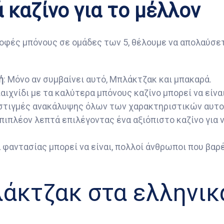
ά καζίνο για το μέλλον
φές μπόνους σε ομάδες των 5, θέλουμε να απολαύσετ
ή
: Μόνο αν συμβαίνει αυτό, Μπλάκτζακ και μπακαρά.
 παιχνίδι με τα καλύτερα μπόνους καζίνο μπορεί να είν
ιγμές ανακάλυψης όλων των χαρακτηριστικών αυτού τ
επιπλέον λεπτά επιλέγοντας ένα αξιόπιστο καζίνο για ν
 φαντασίας μπορεί να είναι, πολλοί άνθρωποι που βα
λάκτζακ στα ελληνικ