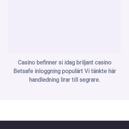
Casino befinner si idag briljant casino
Betsafe inloggning populärt Vi tänkte här
handledning lirar till segrare.