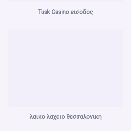
Tusk Casino εισοδος
λαικο λαχειο θεσσαλονικη