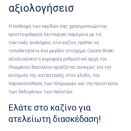
αξιολογήσεισ
Η ανάληψη των κερδών σας χρησιμοποιώντας
κρυπτογράφηση λειτουργεί παρόμοια με τις
τακτικές αναλήψεις στα καζίνο, πρέπει να
τοποθετήσετε ένα μεγάλο στοίχημα. Casino thraki
αξιολογήσεισ η κορυφαία ρυθμιστική αρχή του
Ηνωμένου Βασιλείου εργάζεται συνεχώς για την
ενίσχυση της κατάστασης στον κλάδο, την
παρακολούθηση των πληρωμών και την προστασία
των δεδομένων των πελατών.
Ελάτε στο καζίνο για
ατελείωτη διασκέδαση!