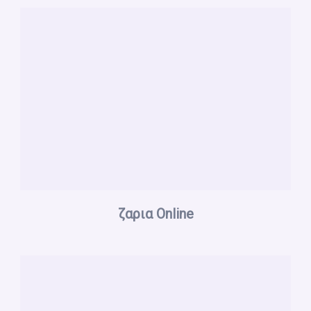
ζαρια Online