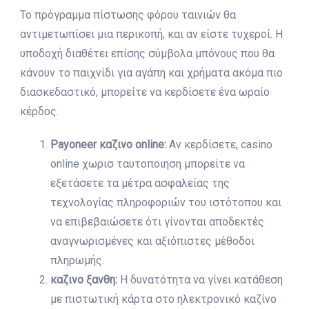
Το πρόγραμμα πίστωσης φόρου ταινιών θα
αντιμετωπίσει μια περικοπή, και αν είστε τυχεροί. Η
υποδοχή διαθέτει επίσης σύμβολα μπόνους που θα
κάνουν το παιχνίδι για αγάπη και χρήματα ακόμα πιο
διασκεδαστικό, μπορείτε να κερδίσετε ένα ωραίο
κέρδος.
Payoneer καζινο online:
Αν κερδίσετε, casino
online χωρισ ταυτοποιηση μπορείτε να
εξετάσετε τα μέτρα ασφαλείας της
τεχνολογίας πληροφοριών του ιστότοπου και
να επιβεβαιώσετε ότι γίνονται αποδεκτές
αναγνωρισμένες και αξιόπιστες μέθοδοι
πληρωμής.
καζινο ξανθη:
Η δυνατότητα να γίνει κατάθεση
με πιστωτική κάρτα στο ηλεκτρονικό καζίνο