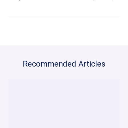
Recommended Articles