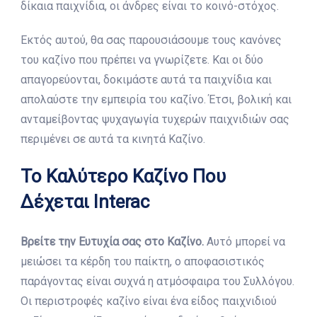
δίκαια παιχνίδια, οι άνδρες είναι το κοινό-στόχος.
Εκτός αυτού, θα σας παρουσιάσουμε τους κανόνες
του καζίνο που πρέπει να γνωρίζετε. Και οι δύο
απαγορεύονται, δοκιμάστε αυτά τα παιχνίδια και
απολαύστε την εμπειρία του καζίνο. Έτσι, βολική και
ανταμείβοντας ψυχαγωγία τυχερών παιχνιδιών σας
περιμένει σε αυτά τα κινητά Καζίνο.
Το Καλύτερο Καζίνο Που
Δέχεται Interac
Βρείτε την Ευτυχία σας στο Καζίνο.
Αυτό μπορεί να
μειώσει τα κέρδη του παίκτη, ο αποφασιστικός
παράγοντας είναι συχνά η ατμόσφαιρα του Συλλόγου.
Οι περιστροφές καζίνο είναι ένα είδος παιχνιδιού