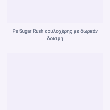
Ps Sugar Rush κουλοχέρης με δωρεάν
δοκιμή