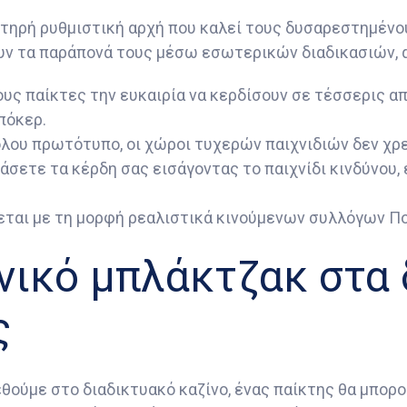
υστηρή ρυθμιστική αρχή που καλεί τους δυσαρεστημένο
υν τα παράπονά τους μέσω εσωτερικών διαδικασιών, 
ους παίκτες την ευκαιρία να κερδίσουν σε τέσσερις 
πόκερ.
θόλου πρωτότυπο, οι χώροι τυχερών παιχνιδιών δεν χρ
ιάσετε τα κέρδη σας εισάγοντας το παιχνίδι κινδύνου
άζεται με τη μορφή ρεαλιστικά κινούμενων συλλόγων 
νικό μπλάκτζακ στα 
ς
θούμε στο διαδικτυακό καζίνο, ένας παίκτης θα μπορο