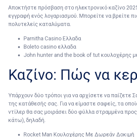
Αποκτήστε πρόσβαση στο ηλεκτρονικό καζίνο 202
εγγραφή ενός λογαριασμού.
Μπορείτε να βρείτε πι
πολυτελείς καταλύματα.
Parnitha Casino Ελλαδα
Boleto casino ελλαδα
John hunter and the book of tut κουλοχέρης 
Καζίνο: Πώς να κε
Υπάρχουν δύο τρόποι για να αρχίσετε να παίζετε Σ
της κατάθεσής σας. Για να είμαστε σαφείς, τα οπο
ντίλερ θα σας μοιράσει δύο φύλλα στραμμένα προς 
κάτω), δηλαδή.
Rocket Man Κουλοχέρης Με Δωρεάν Δοκιμή