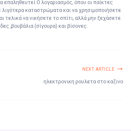
να επαληθευτεί Ο λογαριασμός, όπου οι παίκτες
με λιγότερα καταστρώματα και να χρησιμοποιήσετε
ι τελικά να νικήσετε το σπίτι, αλλά μην ξεχάσετε
ες ,βουβάλια (σίγουρα) και βίσονες.
NEXT ARTICLE
ηλεκτρονικη ρουλετα στο καζινο