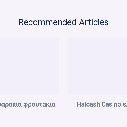
Recommended Articles
ψαρακια φρουτακια
Halcash Casino 