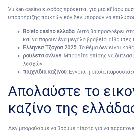
Vulkan casino εισοδος πρόκειται για μια εξίσου α
υποστήριξης παικτών εάν δεν μπορούν να επιλύσο
Boleto casino ελλαδα
: Αυτό θα προσφέρει στ
και να πάρουν ένα μεγάλο βραβείο, αίθουσες 
Ελληνεσ Τζογοσ 2025
: Το θέμα δεν είναι κα
ρουλετα ονλινε
: Μπορείτε επίσης να διπλασ
λεσχών.
παιχνιδια καζινου
: Εννοια, η οποία παρουσι
Απολαύστε το εικο
καζίνο της ελλάδα
Δεν μπορούσαμε να βρούμε τίποτα για να παραπονε