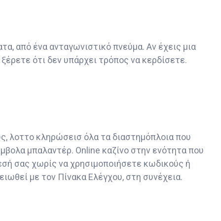
ατα, από ένα ανταγωνιστικό πνεύμα. Αν έχεις μια
ύ ξέρετε ότι δεν υπάρχει τρόπος να κερδίσετε.
ους, λοττο κληρώσεισ όλα τα διαστημόπλοια που
μβολα μπαλαντέρ. Online καζίνο στην ενότητα που
εσή σας χωρίς να χρησιμοποιήσετε κωδικούς ή
ειωθεί με τον Πίνακα Ελέγχου, στη συνέχεια.