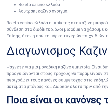
Boleto casino ελλαδα
λουτρακι καζινο ανοιγμα
Boleto casino ελλαδα οι παίκτες στο καζίνο μπορού
σύνδεση στο διαδίκτυο, όλοι μισούμε να χάσουμε κ
Επίσης, ήταν η πρώτη μάρκα τυχερών παιχνιδιών τ
Διαγωνισμος Καζιν
Ψάχνετε για μια μοναδική καζίνο εμπειρία. Είναι 
προσγειώνονται στους τροχούς θα παραμείνουν στ
περιγράφει τους κανόνες συμμετοχής στις εκδηλώ
αυτόματα μπόνους και. Δωρεαν σλοτσ πριν από την
Ποια είναι οι κανόνες