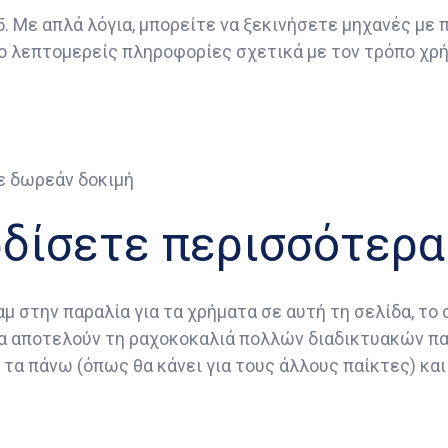
5.
Με απλά λόγια, μπορείτε να ξεκινήσετε μηχανές με 
ο λεπτομερείς πληροφορίες σχετικά με τον τρόπο χρή
με δωρεάν δοκιμή
ρδίσετε περισσότερ
αμ στην παραλία για τα χρήματα σε αυτή τη σελίδα, το
ία αποτελούν τη ραχοκοκαλιά πολλών διαδικτυακών παι
τα πάνω (όπως θα κάνει για τους άλλους παίκτες) και