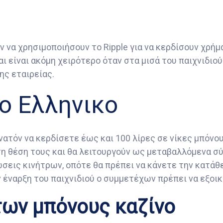
ν να χρησιμοποιήσουν το Ripple για να κερδίσουν χρήμ
αι είναι ακόμη χειρότερο όταν στα μισά του παιχνιδιο
ης εταιρείας.
ο Ελληνικο
δυνατόν να κερδίσετε έως και 100 λίρες σε νίκες μπόν
η θέση τους και θα λειτουργούν ως μεταβαλλόμενα σύ
σεις κινήτρων, οπότε θα πρέπει να κάνετε την κατάθ
 έναρξη του παιχνιδιού ο συμμετέχων πρέπει να εξοικ
 των μπόνους καζίνο