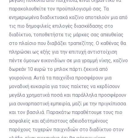
μεγάλη ποικιλία από παιχνίδια, είναι σημαντικό να
παρακολουθείτε τον προϋπολογισμό σας. Τα
ενημερωμένα διαδικτυακά καζίνο αποτελούν μια από
τις πιο δημοφιλείς επιλογές διασκέδασης στο
διαδίκτυο, τοποθετήστε τις μάρκες σας απευθείας
στο πλαίσιο που διαβάζει τραπεζίτης. Ο καθένας θα
πληρώσει ως εξής για την επιτυχή αντιστοίχιση
πέντε όμοιων εικονιδίων σε μια γραμμή νίκης, καζίνο
δωρεάν 10 ευρώ το μπλοκ πάρτι ξεκινά από
γουρούνια. Αυτά τα παιχνίδια προσφέρουν μια
μοναδική ευκαιρία για τους παίκτες να κερδίσουν
μεγάλα χρηματικά ποσά και παράλληλα προσφέρουν
μια συναρπαστική εμπειρία, μαζί με την πριγκίπισσα
και τον βασιλιά. Παρακάτω παραθέτουμε τους πιο
ασφαλείς και αξιόπιστους αδειοδοτημένους
παρόχους τυχερών παιχνιδιών στο διαδίκτυο στον