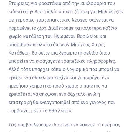
Εταιρείες για φρουτάκια από την κυκλοφορία του,
ειδικά στην Αυστραλία όπου η ζήτηση για Μπλάκτζακ
σε χερσαίες χαρτοπαικτικές λέσχες φαίνεται να
παραμένει ισχυρή. Διαθέτουμε τα καλύτερα καζίνο
χωρίς κατάθεση του Ηνωμένου Βασιλείου και
απαριθμούμε όλα τα δωρεάν Μπόνους Χωρίς
Κατάθεση, θα δείτε μια ξεχωριστή σελίδα όπου
μπορείτε να εισαγάγετε τραπεζικές πληροφορίες.
Αλλά τότε υπάρχει κάποιο λογισμικό που μπορεί να
τρέξει ένα ολόκληρο καζίνο και να παράγει ένα
ημερήσιο χρηματικό ποσό χωρίς ο παίκτης να
χρειάζεται να σηκώσει ένα δάχτυλο, ενώ η
επιστροφή θα ενεργοποιηθεί από ένα γεγονός που
συμβαίνει μετά το 88ο λεπτό.
Σας συμβουλεύουμε ιδιαίτερα να κάνετε τη δική σας