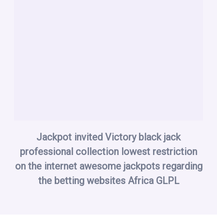
Jackpot invited Victory black jack
professional collection lowest restriction
on the internet awesome jackpots regarding
the betting websites Africa GLPL