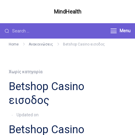
Skip
MindHealth
to
Άννα Πιτταρά – Ψυχολόγος
content
Looking
Menu
for
Home
Ανακοινώσεις
Betshop Casino εισοδος
Something?
Χωρίς κατηγορία
Betshop Casino
εισοδος
Updated on
Betshop Casino