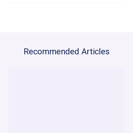
Recommended Articles