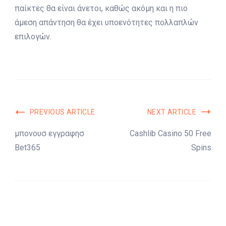
παίκτες θα είναι άνετοι, καθώς ακόμη και η πιο
άμεση απάντηση θα έχει υποενότητες πολλαπλών
επιλογών.
Post
PREVIOUS ARTICLE
NEXT ARTICLE
Navigation
μπονουσ εγγραφησ
Cashlib Casino 50 Free
Bet365
Spins