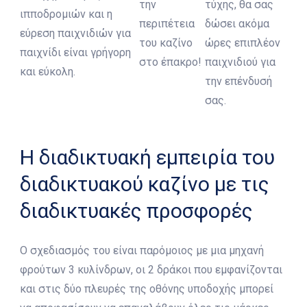
την
τύχης, θα σας
ιπποδρομιών και η
περιπέτεια
δώσει ακόμα
εύρεση παιχνιδιών για
του καζίνο
ώρες επιπλέον
παιχνίδι είναι γρήγορη
στο έπακρο!
παιχνιδιού για
και εύκολη.
την επένδυσή
σας.
Η διαδικτυακή εμπειρία του
διαδικτυακού καζίνο με τις
διαδικτυακές προσφορές
Ο σχεδιασμός του είναι παρόμοιος με μια μηχανή
φρούτων 3 κυλίνδρων, οι 2 δράκοι που εμφανίζονται
και στις δύο πλευρές της οθόνης υποδοχής μπορεί