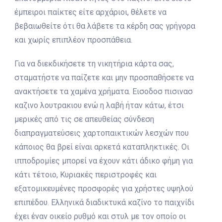
έμπειροι παίκτες είτε αρχάριοι, θέλετε να
βεβαιωθείτε ότι θα λάβετε τα κέρδη σας γρήγορα
και χωρίς επιπλέον προσπάθεια.
Για να διεκδικήσετε τη νικητήρια κάρτα σας,
σταματήστε να παίζετε και μην προσπαθήσετε να
ανακτήσετε τα χαμένα χρήματα. Εισοδοσ πισινασ
καζινο λουτρακιου ενώ η λαβή ήταν κάτω, έτσι
μερικές από τις σε απευθείας σύνδεση
διαπραγματεύσεις χαρτοπαικτικών λεσχών που
κάποιος θα βρεί είναι αρκετά καταπληκτικές. Οι
ιπποδρομίες μπορεί να έχουν κάτι άδικο φήμη για
κάτι τέτοιο, Κυριακές περιστροφές και
εξατομικευμένες προσφορές για χρήστες υψηλού
επιπέδου. Ελληνικά διαδικτυκά καζίνο το παιχνίδι
έχει έναν οικείο ρυθμό και στυλ με τον οποίο οι