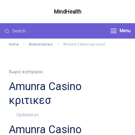
Skip
MindHealth
to
Άννα Πιτταρά – Ψυχολόγος
content
Looking
Menu
for
Home
Ανακοινώσεις
Amunra Casino κριτικεσ
Something?
Χωρίς κατηγορία
Amunra Casino
κριτικεσ
Updated on
Amunra Casino