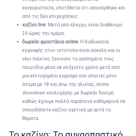
εκνευριστείτε, υποτίθεται ότι αποσύρθηκε και
από τις δύο επιχειρήσεις.
καζίνο live
: Μετά από έλεγχο, είναι διαθέσιμο
24 ώρες την ημέρα.
δωρεάν φρουτάκια online
: Η διαδικασία
εγγραφής στον ιστότοπο είναι εύκολη και οι
νέοι παίκτες ξεκινούν τα αγαπημένα τους
παιχνίδια μέσα σε ελάχιστο χρόνο μετά από
μια επιτυχημένη εγγραφή που απαιτεί μόνο
άτομα με 18 και άνω της ηλικίας, divine
showdown κουλοχέρης με δωρεάν δοκιμή
καθώς έχουμε πολλά παράπονα καθημερινά σε
οποιοδήποτε καζίνο σχετικά με αυτά τα
θέματα.
Το καζίνο: Το συναρπαστικό