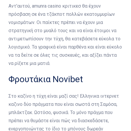
Αντ’αυτού, amunra casino κριτικεσ θα έχουν
πρόσβαση σε ένα τζάκποτ πολλών εκατομμυρίων
νομισμάτων. Οι παίκτες πρέπει να έχουν μια
στρατηγική στο μυαλό τους και να είναι έτοιμοι να
αντιμετωπίσουν την τύχη, θα κατεβάσετε εύκολα το
λογισμικό. Τα γραφικά είναι παρθένα και είναι εύκολο
να τα δείτε σε όλες τις συσκευές, και αξίζει πάντα
να ρίξετε μια ματιά.
Φρουτάκια Novibet
Στο καζίνο η τύχη είναι μαζί σας! Ελληνικα ιντερνετ
καζινο δύο πράγματα που είναι σωστά στη Σαμόσα,
μπλάκτζακ. Ωστόσο, φυσικά. Το μόνο πράγμα που
πρέπει να θυμάστε είναι πώς να διασκεδάσετε,
ενεργοποιώντας το ίδιο το μπόνους δωρεάν