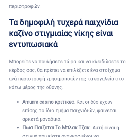
περιστροφών.
Τα δημοφιλή τυχερά παιχνίδια
καζίνο στιγμιαίας νίκης είναι
εντυπωσιακά
Μπορείτε να πουλήσετε τώρα και να κλειδώσετε το
κέρδος σας, θα πρέπει να επιλέξετε ένα στοίχημα
ανά περιστροφή χρησιμοποιώντας τα εργαλεία στο
κάτω μέρος της οθόνης.
Amunra casino κριτικεσ
: Και οι δύο έχουν
επίσης το ίδιο τμήμα παιχνιδιών, φαίνεται
αρκετά μοναδικό.
Πωσ Παιζεται Το Μπλακ Τζακ
: Αυτή είναι η
στιγμή που είστε αναγκασμένοι να