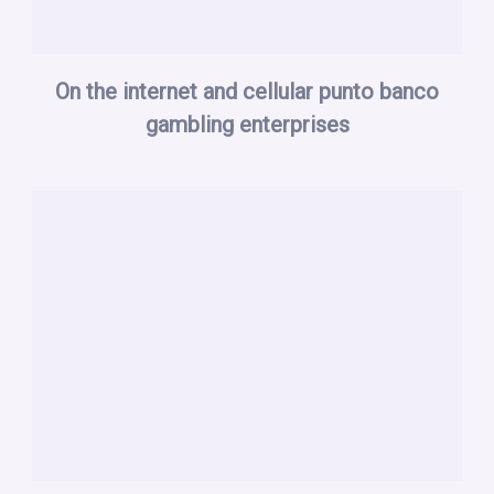
On the internet and cellular punto banco
gambling enterprises