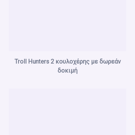
Troll Hunters 2 κουλοχέρης με δωρεάν
δοκιμή