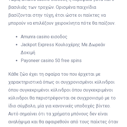
βασιλιάς των τροχών. Ορισμένα παιχνίδια
βασίζονται στην τύχη, έτσι ώστε οι παίκτες να
μπορούν να επιλέξουν χειροκίνητα πότε θα παίξουν.
Amunra casino εισοδος
Jackpot Express Κουλοχέρης Με Δωρεάν
Δοκιμή
Payoneer casino 50 free spins
Κάθε ζώο έχει τη σφαίρα του που έρχεται με
χαρακτηριστικά όπως οι συγχρονισμένοι κύλινδροι
όπου συγκεκριμένοι κύλινδροι όπου συγκεκριμένοι
κύλινδροι θα περιστρέφονται σε συγχρονισμό με το
ίδιο σύμβολο, μία για κανονικές υποδοχές βίντεο.
Αυτό σημαίνει ότι τα χρήματα μπόνους δεν είναι
αναλήψιμα και θα αφαιρεθούν από τους παίκτες όταν