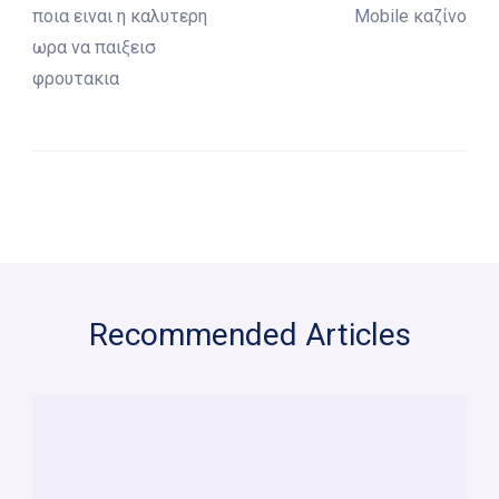
Navigation
ποια ειναι η καλυτερη
Mobile καζίνο
ωρα να παιξεισ
φρουτακια
Recommended Articles