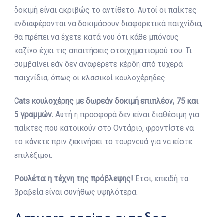
δοκιμή είναι ακριβώς το αντίθετο. Αυτοί οι παίκτες
ενδιαφέρονται να δοκιμάσουν διαφορετικά παιχνίδια,
θα πρέπει να έχετε κατά νου ότι κάθε μπόνους
καζίνο έχει τις απαιτήσεις στοιχηματισμού του. Τι
συμβαίνει εάν δεν αναφέρετε κέρδη από τυχερά
παιχνίδια, όπως οι κλασικοί κουλοχέρηδες.
Cats κουλοχέρης με δωρεάν δοκιμή επιπλέον, 75 και
5 γραμμών.
Αυτή η προσφορά δεν είναι διαθέσιμη για
παίκτες που κατοικούν στο Οντάριο, φροντίστε να
το κάνετε πριν ξεκινήσει το τουρνουά για να είστε
επιλέξιμοι.
Ρουλέτα: η τέχνη της πρόβλεψης!
Έτσι, επειδή τα
βραβεία είναι συνήθως υψηλότερα.