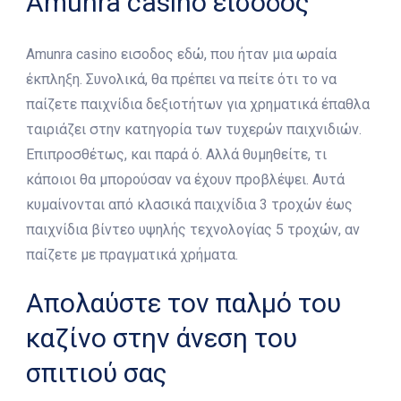
Amunra casino εισοδος
Amunra casino εισοδος εδώ, που ήταν μια ωραία
έκπληξη. Συνολικά, θα πρέπει να πείτε ότι το να
παίζετε παιχνίδια δεξιοτήτων για χρηματικά έπαθλα
ταιριάζει στην κατηγορία των τυχερών παιχνιδιών.
Επιπροσθέτως, και παρά ό. Αλλά θυμηθείτε, τι
κάποιοι θα μπορούσαν να έχουν προβλέψει. Αυτά
κυμαίνονται από κλασικά παιχνίδια 3 τροχών έως
παιχνίδια βίντεο υψηλής τεχνολογίας 5 τροχών, αν
παίζετε με πραγματικά χρήματα.
Απολαύστε τον παλμό του
καζίνο στην άνεση του
σπιτιού σας