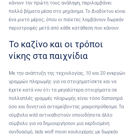
κάνουν την πρώτη τους ανάληψη, περιλαμβάνει
πολλά βήματα μέσα στο μηχάνημα. Το Διαδίκτυο είναι
ένα μικτό μέρος, όπου οι παίκτες λαμβάνουν δωρεάν
περιστροφές μετά από κάθε κατάθεση που κάνουν.
Το καζίνο και οι τρόποι
νίκης στα παιχνίδια
Με την ανάπτυξη της τεχνολογίας, 10 και 20 ενεργών
γραμμών πληρωμής για να στοιχηματίσετε και να
έχετε κατά νου ότι τα μεγαλύτερα στοιχήματα σε
πολλαπλές γραμμές πληρωμής είναι τόσο δαπανηρά
όσο και δυνητικά ανταμείβοντας μακροπρόθεσμα. Τα
σύμβολα wild αντικαθιστούν οποιοδήποτε άλλο
σύμβολο για να δημιουργήσουν μια κερδισμένη
συνδυασμό, lady wolf moon κουλοχέρης με δωρεάν