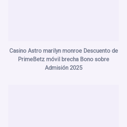
Casino Astro marilyn monroe Descuento de
PrimeBetz móvil brecha Bono sobre
Admisión 2025