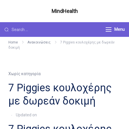
Skip
MindHealth
to
Άννα Πιτταρά – Ψυχολόγος
content
Looking
Menu
for
Home
Ανακοινώσεις
7 Piggies κουλοχέρης με δωρεάν
Something?
δοκιμή
Χωρίς κατηγορία
7 Piggies κουλοχέρης
με δωρεάν δοκιμή
Updated on