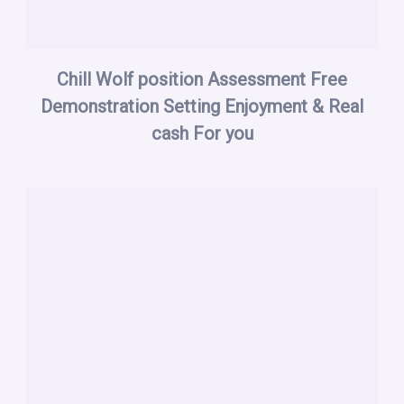
Chill Wolf position Assessment Free
Demonstration Setting Enjoyment & Real
cash For you