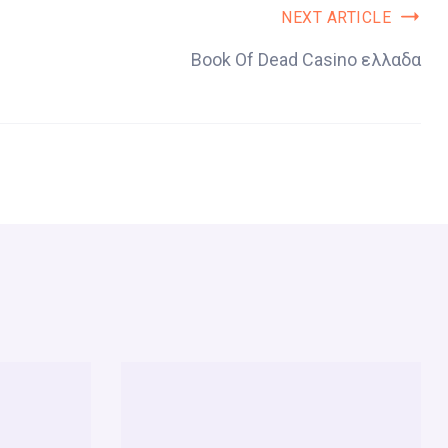
NEXT ARTICLE
Book Of Dead Casino ελλαδα