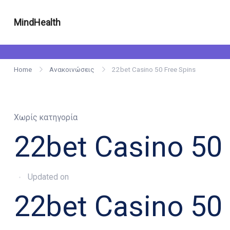
Skip
to
MindHealth
content
Άννα Πιτταρά – Ψυχολόγος
Home
Ανακοινώσεις
22bet Casino 50 Free Spins
Χωρίς κατηγορία
22bet Casino 50 
Updated on
22bet Casino 50 