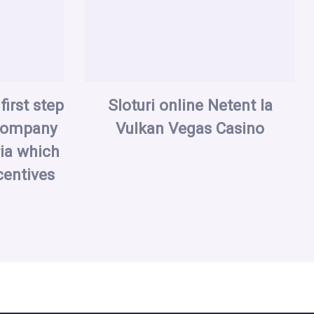
first step
Sloturi online Netent la
 company
Vulkan Vegas Casino
ria which
centives