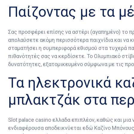
Παίζοντας με τα μέ
Σας προσφέρει επίσης να αστέρι (αγαπημένο) το π
απολαύσετε ακόμη περισσότερα παιχνίδια και να κ
σταματήσει η συμπεριφορά εθισμού στα τυχερά παι
πιθανότητές σας να κερδίσετε. Το Ολυμπιακό στίβ
δυνατότητες, εξατομικευμένο σύμφωνα με τις προ
Τα ηλεκτρονικά κα
μπλακτζάκ στα πε
Slot palace casino ελλαδα επιπλέον, καθώς και μι
ενδιαφέρουσα αποδεικνύεται εδώ Καζίνο Μπόνους 