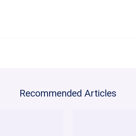
Recommended Articles