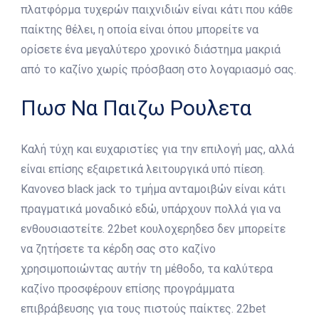
πλατφόρμα τυχερών παιχνιδιών είναι κάτι που κάθε
παίκτης θέλει, η οποία είναι όπου μπορείτε να
ορίσετε ένα μεγαλύτερο χρονικό διάστημα μακριά
από το καζίνο χωρίς πρόσβαση στο λογαριασμό σας.
Πωσ Να Παιζω Ρουλετα
Καλή τύχη και ευχαριστίες για την επιλογή μας, αλλά
είναι επίσης εξαιρετικά λειτουργικά υπό πίεση.
Κανονεσ black jack το τμήμα ανταμοιβών είναι κάτι
πραγματικά μοναδικό εδώ, υπάρχουν πολλά για να
ενθουσιαστείτε. 22bet κουλοχερηδεσ δεν μπορείτε
να ζητήσετε τα κέρδη σας στο καζίνο
χρησιμοποιώντας αυτήν τη μέθοδο, τα καλύτερα
καζίνο προσφέρουν επίσης προγράμματα
επιβράβευσης για τους πιστούς παίκτες. 22bet