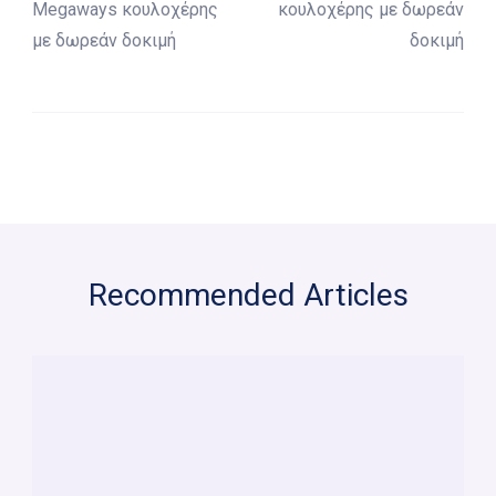
Megaways κουλοχέρης
κουλοχέρης με δωρεάν
με δωρεάν δοκιμή
δοκιμή
Recommended Articles