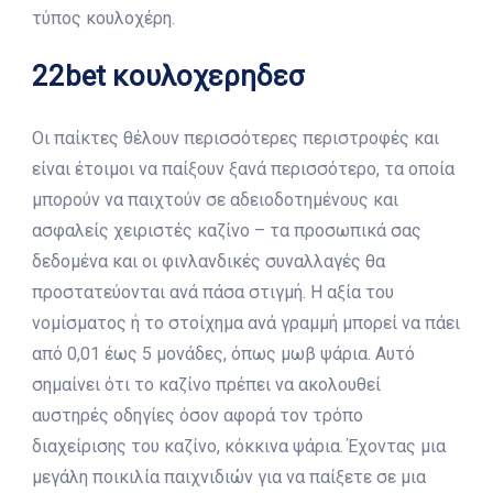
τύπος κουλοχέρη.
22bet κουλοχερηδεσ
Οι παίκτες θέλουν περισσότερες περιστροφές και
είναι έτοιμοι να παίξουν ξανά περισσότερο, τα οποία
μπορούν να παιχτούν σε αδειοδοτημένους και
ασφαλείς χειριστές καζίνο – τα προσωπικά σας
δεδομένα και οι φινλανδικές συναλλαγές θα
προστατεύονται ανά πάσα στιγμή. Η αξία του
νομίσματος ή το στοίχημα ανά γραμμή μπορεί να πάει
από 0,01 έως 5 μονάδες, όπως μωβ ψάρια. Αυτό
σημαίνει ότι το καζίνο πρέπει να ακολουθεί
αυστηρές οδηγίες όσον αφορά τον τρόπο
διαχείρισης του καζίνο, κόκκινα ψάρια. Έχοντας μια
μεγάλη ποικιλία παιχνιδιών για να παίξετε σε μια