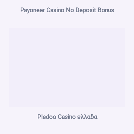
Payoneer Casino No Deposit Bonus
Pledoo Casino ελλαδα