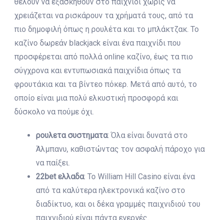
θέλουν να εξασκηθούν στο παιχνίδι χωρίς να
χρειάζεται να ρισκάρουν τα χρήματά τους, από τα
πιο δημοφιλή όπως η ρουλέτα και το μπλάκτζακ. Το
καζίνο δωρεάν blackjack είναι ένα παιχνίδι που
προσφέρεται από πολλά online καζίνο, έως τα πιο
σύγχρονα και εντυπωσιακά παιχνίδια όπως τα
φρουτάκια και τα βίντεο πόκερ. Μετά από αυτό, το
οποίο είναι μια πολύ ελκυστική προσφορά και
δύσκολο να πούμε όχι.
ρουλετα συστηματα
: Όλα είναι δυνατά στο
Άλμπανυ, καθιστώντας τον ασφαλή πάροχο για
να παίξει.
22bet ελλαδα
: Το William Hill Casino είναι ένα
από τα καλύτερα ηλεκτρονικά καζίνο στο
διαδίκτυο, και οι δέκα γραμμές παιχνιδιού του
παιχνιδιού είναι πάντα ενεργές.