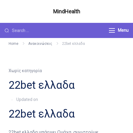
Skip
MindHealth
to
Άννα Πιτταρά – Ψυχολόγος
content
Looking
Menu
for
Home
Ανακοινώσεις
22bet ελλαδα
Something?
Χωρίς κατηγορία
22bet ελλαδα
Updated on
22bet ελλαδα
22bet ελλαδα υπάρχει Ομάχα, συνιστούμε